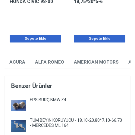
HONDA CİVİC 98-00
18,75*30*5-6
Sepete Ekle
Sepete Ekle
ACURA
ALFA ROMEO
AMERICAN MOTORS
AU
Benzer Ürünler
EPS BURÇ BMW Z4
TÜM BEYİN KORUYUCU - 18.10-20.80*7.10-66.70
- MERCEDES ML 164