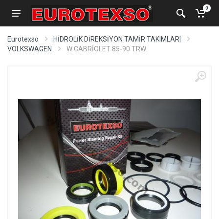
0
Eurotexso
HİDROLİK DİREKSİYON TAMİR TAKIMLARI
VOLKSWAGEN
W CABRİOLET 85-90 TRW