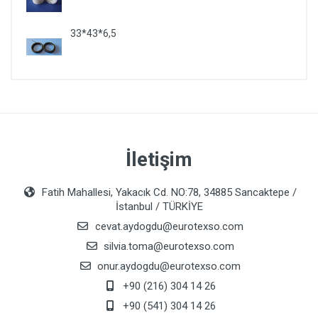
33*43*6,5
İletişim
Fatih Mahallesi, Yakacık Cd. NO:78, 34885 Sancaktepe /
İstanbul / TÜRKİYE
cevat.aydogdu@eurotexso.com
silvia.toma@eurotexso.com
onur.aydogdu@eurotexso.com
+90 (216) 304 14 26
+90 (541) 304 14 26