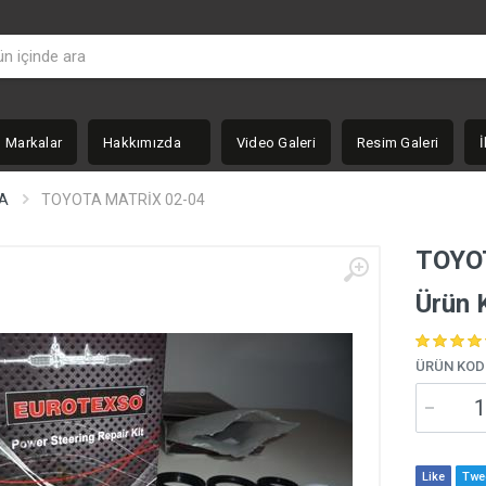
Markalar
Hakkımızda
Video Galeri
Resim Galeri
İ
A
TOYOTA MATRİX 02-04
TOYO
Ürün 
ÜRÜN KOD
Like
Twe