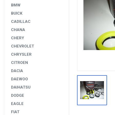
DİĞER YEDEK PARÇALAR
BMW
BUICK
EPS YEDEK PARÇALARI
CADILLAC
RULMANLAR
CHANA
KÖRÜK VE KELEPÇELER
CHERY
ALETLER VE ANAHTARLAR
CHEVROLET
AĞIR VASITA GRUBU
CHRYSLER
TEST MAKİNELERİ VE TEST CİHAZLARI
CITROEN
DACIA
DAEWOO
DAIHATSU
DODGE
EAGLE
FIAT