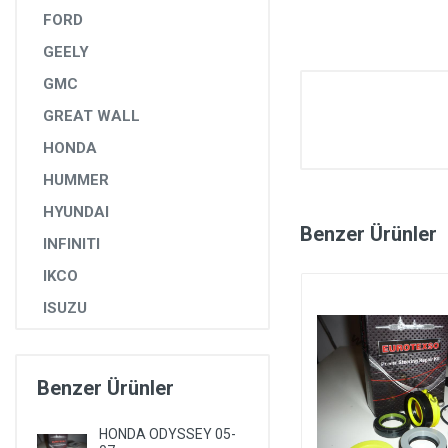
FORD
GEELY
GMC
GREAT WALL
HONDA
HUMMER
HYUNDAI
Benzer Ürünler
INFINITI
IKCO
ISUZU
IVECO
JAGUAR
Benzer Ürünler
JEEP
HONDA ODYSSEY 05-
KIA