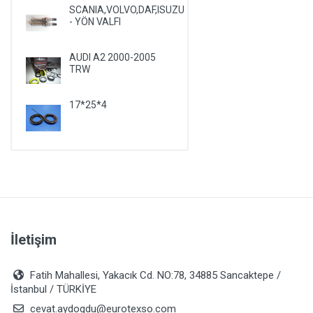
SCANIA,VOLVO,DAF,ISUZU
PLYMOUTH
- YÖN VALFI
PONTIAC
AUDI A2 2000-2005
PORSCHE
TRW
RENAULT
ROVER
17*25*4
SAAB
SATURN
SEAT
SKODA
SMA
İletişim
SSANGYONG
SUBARU
Fatih Mahallesi, Yakacık Cd. NO:78, 34885 Sancaktepe /
SUZUKI
İstanbul / TÜRKİYE
TALBOT
cevat.aydogdu@eurotexso.com