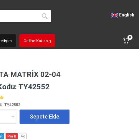
English
0
letişim
Online Katalog
TA MATRİX 02-04
Kodu: TY42552
U:
TY42552
Sepete Ekle
et
Pin It
4K