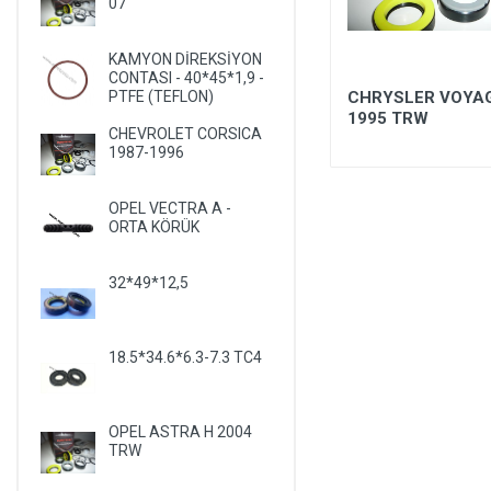
07
LANCIA
LAND ROVER
KAMYON DİREKSİYON
CONTASI - 40*45*1,9 -
LEXUS
35.35-39.70x51.6x18 POMPA
CHRYSLER VOYAG
PTFE (TEFLON)
ROTORU W JETTA-BORA-
1995 TRW
LIFAN
CHEVROLET CORSICA
SANTANA 8.5ML R
1987-1996
LINCOLN
MASERATI
OPEL VECTRA A -
ORTA KÖRÜK
MAZDA
MERCEDES
32*49*12,5
MERCURY
MITSUBISHI
18.5*34.6*6.3-7.3 TC4
NISSAN
OLDSMOBILE
OPEL ASTRA H 2004
OPEL
TRW
PEUGEOT