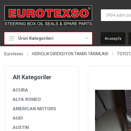
Ürün Kategorileri
Anasayfa
HİDROLİK DİREKSİYON TAMİR TAKIMLARI
Eurotexso
HİDROLİK DİREKSİYON TAMİR TAKIMLARI
TOYOT
KEÇELER
MİLLER
Alt Kategoriler
BURÇLAR
ACURA
BEYİNLER
ALFA ROMEO
SOMUNLAR VE KAPAKLAR
AMERICAN MOTORS
POMPALAR
AUDI
POMPA YEDEK PARÇALARI
AUSTIN