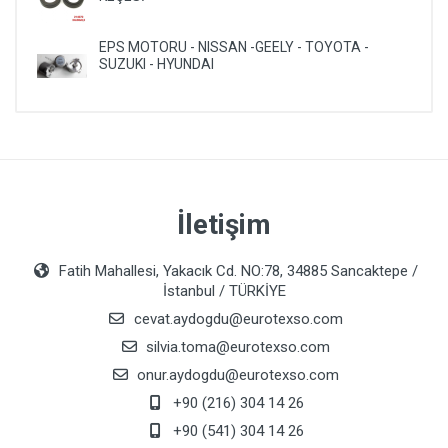
EPS MOTORU - NISSAN -GEELY - TOYOTA -
SUZUKI - HYUNDAI
İletişim
Fatih Mahallesi, Yakacık Cd. NO:78, 34885 Sancaktepe /
İstanbul / TÜRKİYE
cevat.aydogdu@eurotexso.com
silvia.toma@eurotexso.com
onur.aydogdu@eurotexso.com
+90 (216) 304 14 26
+90 (541) 304 14 26