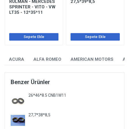
RULMAN - MERCEDES
27,5*39*8,5
SPRINTER - VITO - VW
LT35 - 12*35*11
Sepete Ekle
Sepete Ekle
ACURA
ALFA ROMEO
AMERICAN MOTORS
AU
Benzer Ürünler
26*46*8.5 CNB1W11
27,7*38*8,5