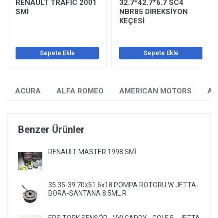
RENAULT TRAFİC 2001
32.7*42.7*6.7 SC4
SMİ
NBR85 DİREKSİYON
KEÇESİ
Sepete Ekle
Sepete Ekle
ACURA
ALFA ROMEO
AMERICAN MOTORS
AU
Benzer Ürünler
RENAULT MASTER 1998 SMİ
35.35-39.70x51.6x18 POMPA ROTORU W JETTA-
BORA-SANTANA 8.5ML R