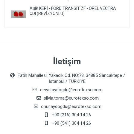
AŞIK KEPİ - FORD TRANSIT ZF - OPEL VECTRA
CDI (REVİZYONLU)
İletişim
Fatih Mahallesi, Yakacık Cd. NO:78, 34885 Sancaktepe /
İstanbul / TÜRKİYE
cevat.aydogdu@eurotexso.com
silvia.toma@eurotexso.com
onur.aydogdu@eurotexso.com
+90 (216) 304 14 26
+90 (541) 304 14 26