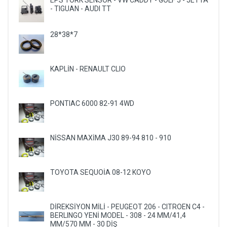
EPS TORK SENSÖR - VW CADDY - GOLF 5 - JETTA
- TIGUAN - AUDI TT
28*38*7
KAPLİN - RENAULT CLIO
PONTIAC 6000 82-91 4WD
NİSSAN MAXİMA J30 89-94 810 - 910
TOYOTA SEQUOİA 08-12 KOYO
DİREKSİYON MİLİ - PEUGEOT 206 - CITROEN C4 -
BERLINGO YENİ MODEL - 308 - 24 MM/41,4
MM/570 MM - 30 DİŞ