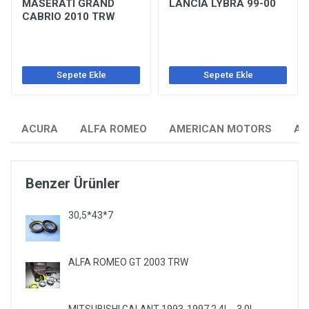
MASERATI GRAND
LANCİA LYBRA 99-00
CABRIO 2010 TRW
Sepete Ekle
Sepete Ekle
ACURA
ALFA ROMEO
AMERICAN MOTORS
AU
Benzer Ürünler
30,5*43*7
ALFA ROMEO GT 2003 TRW