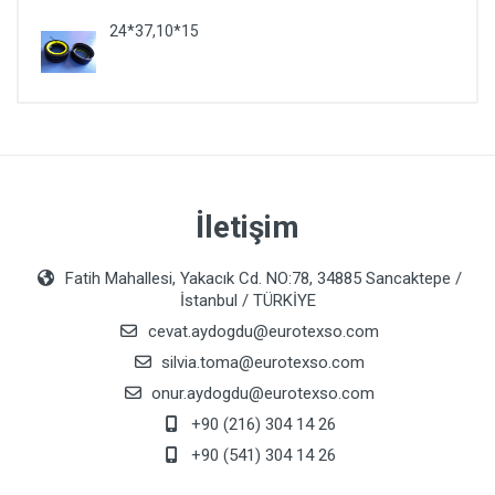
24*37,10*15
İletişim
Fatih Mahallesi, Yakacık Cd. NO:78, 34885 Sancaktepe /
İstanbul / TÜRKİYE
cevat.aydogdu@eurotexso.com
silvia.toma@eurotexso.com
onur.aydogdu@eurotexso.com
+90 (216) 304 14 26
+90 (541) 304 14 26