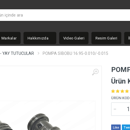
Markalar
Hakkımızda
Video Galeri
Resim Galeri
İ
 - YAY TUTUCULAR
POMPA SİBOBU 16.95-0.010/-0.015
POMPA
Ürün 
ÜRÜN KOD
Like
Twe