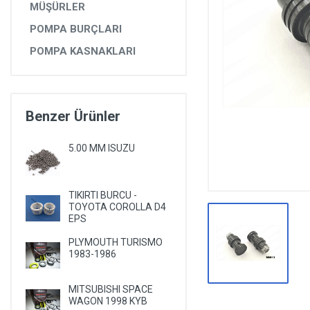
MÜŞÜRLER
DİĞER YEDEK PARÇALAR
POMPA BURÇLARI
EPS YEDEK PARÇALARI
POMPA KASNAKLARI
RULMANLAR
KÖRÜK VE KELEPÇELER
ALETLER VE ANAHTARLAR
Benzer Ürünler
AĞIR VASITA GRUBU
5.00 MM ISUZU
TEST MAKİNELERİ VE TEST CİHAZLARI
TIKIRTI BURCU -
TOYOTA COROLLA D4
EPS
PLYMOUTH TURISMO
1983-1986
MITSUBISHI SPACE
WAGON 1998 KYB