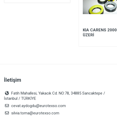
60*3,15/5,2 - YASSI D RİNG -
KIA CARENS 2000
GÜMÜŞ RENK
ÜZERİ
İletişim
Fatih Mahallesi, Yakacık Cd. NO:78, 34885 Sancaktepe /
İstanbul / TÜRKİYE
cevat.aydogdu@eurotexso.com
silvia.toma@eurotexso.com