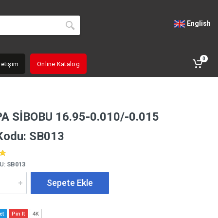
English
0
letişim
Online Katalog
 SİBOBU 16.95-0.010/-0.015
Kodu: SB013
U:
SB013
Sepete Ekle
et
Pin It
4K