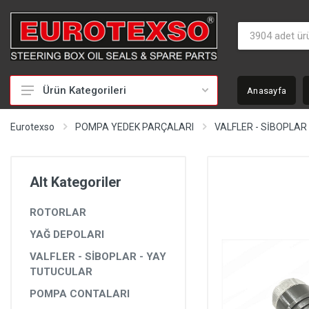
Ürün Kategorileri
Anasayfa
HİDROLİK DİREKSİYON TAMİR TAKIMLARI
Eurotexso
POMPA YEDEK PARÇALARI
VALFLER - SİBOPLAR
KEÇELER
MİLLER
Alt Kategoriler
BURÇLAR
ROTORLAR
BEYİNLER
YAĞ DEPOLARI
SOMUNLAR VE KAPAKLAR
VALFLER - SİBOPLAR - YAY
POMPALAR
TUTUCULAR
POMPA CONTALARI
POMPA YEDEK PARÇALARI