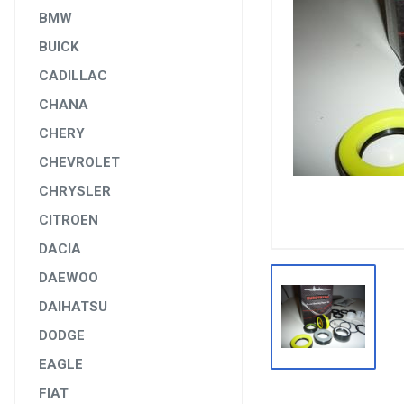
DİĞER YEDEK PARÇALAR
BMW
BUICK
EPS YEDEK PARÇALARI
CADILLAC
RULMANLAR
CHANA
KÖRÜK VE KELEPÇELER
CHERY
ALETLER VE ANAHTARLAR
CHEVROLET
AĞIR VASITA GRUBU
CHRYSLER
TEST MAKİNELERİ VE TEST CİHAZLARI
CITROEN
DACIA
DAEWOO
DAIHATSU
DODGE
EAGLE
FIAT