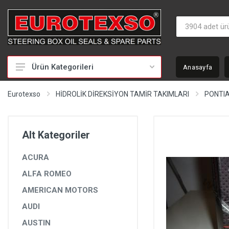
Ürün Kategorileri
Anasayfa
HİDROLİK DİREKSİYON TAMİR TAKIMLARI
Eurotexso
HİDROLİK DİREKSİYON TAMİR TAKIMLARI
PONTI
KEÇELER
MİLLER
Alt Kategoriler
BURÇLAR
ACURA
BEYİNLER
ALFA ROMEO
SOMUNLAR VE KAPAKLAR
AMERICAN MOTORS
POMPALAR
AUDI
POMPA YEDEK PARÇALARI
AUSTIN