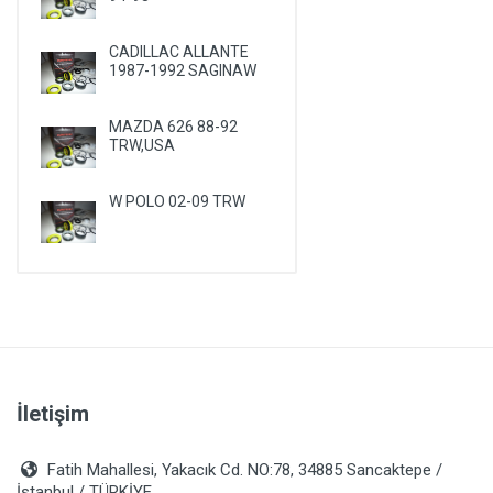
PLYMOUTH
CADILLAC ALLANTE
PONTIAC
1987-1992 SAGINAW
PORSCHE
RENAULT
MAZDA 626 88-92
TRW,USA
ROVER
SAAB
W POLO 02-09 TRW
SATURN
SEAT
SKODA
SMA
SSANGYONG
SUBARU
İletişim
SUZUKI
Fatih Mahallesi, Yakacık Cd. NO:78, 34885 Sancaktepe /
TALBOT
İstanbul / TÜRKİYE