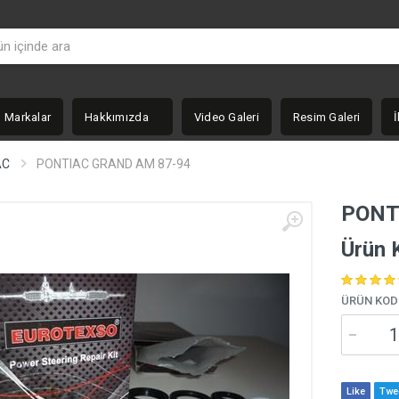
Markalar
Hakkımızda
Video Galeri
Resim Galeri
İ
AC
PONTIAC GRAND AM 87-94
PONT
Ürün 
ÜRÜN KOD
Like
Twe