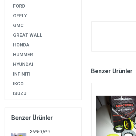
FORD
GEELY
GMC
GREAT WALL
HONDA
HUMMER
HYUNDAI
Benzer Ürünler
INFINITI
IKCO
ISUZU
IVECO
JAGUAR
Benzer Ürünler
JEEP
36*50,5*9
KIA