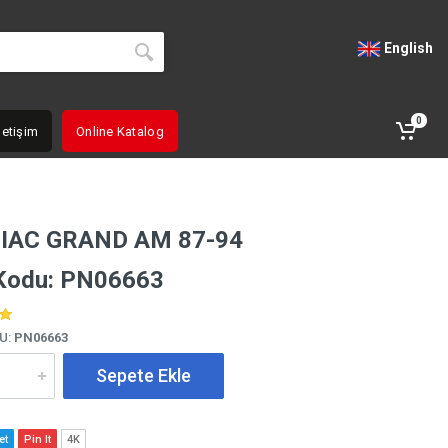
English
0
letişim
Online Katalog
IAC GRAND AM 87-94
Kodu: PN06663
U:
PN06663
Sepete Ekle
et
Pin It
4K