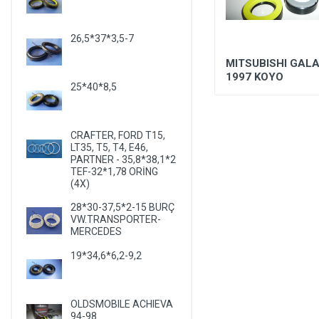
LANCIA
LAND ROVER
26,5*37*3,5-7
LEXUS
-
AŞIK - FORD CONNECT -
MITSUBISHI GALA
FOCUS
1997 KOYO
LIFAN
25*40*8,5
LINCOLN
MASERATI
CRAFTER, FORD T15,
LT35, T5, T4, E46,
MAZDA
PARTNER - 35,8*38,1*2
TEF-32*1,78 ORİNG
MERCEDES
(4X)
MERCURY
28*30-37,5*2-15 BURÇ
MITSUBISHI
VW.TRANSPORTER-
MERCEDES
NISSAN
19*34,6*6,2-9,2
OLDSMOBILE
OPEL
OLDSMOBILE ACHIEVA
PEUGEOT
94-98