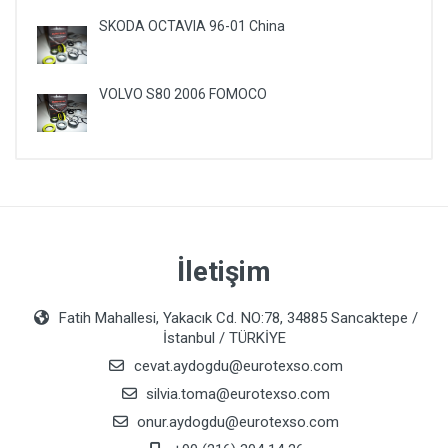
SKODA OCTAVIA 96-01 China
VOLVO S80 2006 FOMOCO
İletişim
Fatih Mahallesi, Yakacık Cd. NO:78, 34885 Sancaktepe /
İstanbul / TÜRKİYE
cevat.aydogdu@eurotexso.com
silvia.toma@eurotexso.com
onur.aydogdu@eurotexso.com