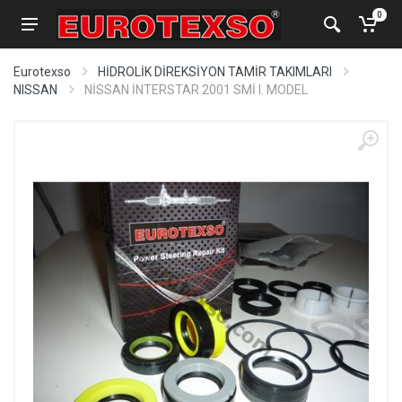
0
Eurotexso
HİDROLİK DİREKSİYON TAMİR TAKIMLARI
NISSAN
NİSSAN İNTERSTAR 2001 SMİ I. MODEL