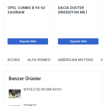
OPEL COMBO B 93-02
DACIA DUSTER
SAGİNAW
DİREKSİYON MİLİ
Sepete Ekle
Sepete Ekle
ACURA
ALFA ROMEO
AMERICAN MOTORS
AU
Benzer Ürünler
W POLO 02-09 SMİ-KOYO
33*46*7