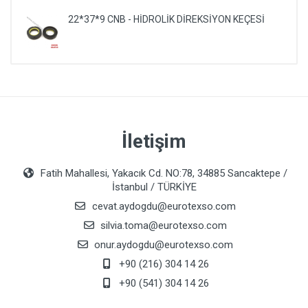
22*37*9 CNB - HİDROLİK DİREKSİYON KEÇESİ
İletişim
Fatih Mahallesi, Yakacık Cd. NO:78, 34885 Sancaktepe /
İstanbul / TÜRKİYE
cevat.aydogdu@eurotexso.com
silvia.toma@eurotexso.com
onur.aydogdu@eurotexso.com
+90 (216) 304 14 26
+90 (541) 304 14 26