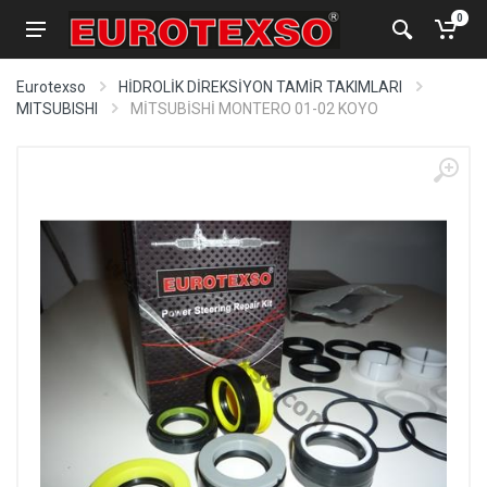
0
Eurotexso
HİDROLİK DİREKSİYON TAMİR TAKIMLARI
MITSUBISHI
MİTSUBİSHİ MONTERO 01-02 KOYO