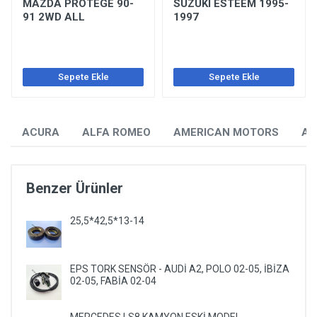
MAZDA PROTEGE 90-
SUZUKI ESTEEM 1995-
91 2WD ALL
1997
Sepete Ekle
Sepete Ekle
ACURA
ALFA ROMEO
AMERICAN MOTORS
AU
Benzer Ürünler
25,5*42,5*13-14
EPS TORK SENSÖR - AUDİ A2, POLO 02-05, İBİZA
02-05, FABİA 02-04