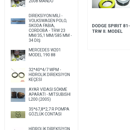
2008 MANDO
LANCIA
LAND ROVER
DİREKSİYON MİLİ -
VOLKSWAGEN POLO,
LEXUS
19*38.1*6.5/9 TCNW11 -
DODGE SPIRIT 81-
SKODA FABIA,
CORDOBA - TRW 23
HİDROLİK DİRESKİYON
TRW II. MODEL
LIFAN
MM/35,1 MM/585 MM -
KEÇESİ
34 DİŞ
LINCOLN
MERCEDES W201
MASERATI
MODEL 190 88
MAZDA
32*40*4/7 WPM -
MERCEDES
HİDROLİK DİREKSİYON
KEÇESİ
MERCURY
MITSUBISHI
AYAR VİDASI SÖKME
APARATI - MITSUBISHI
NISSAN
L200 (2005)
OLDSMOBILE
35*67,8*2,7 R POMPA
GÖZLÜK CONTASI
OPEL
PEUGEOT
HİDROLİK DİREKSİYON