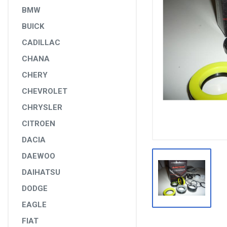
DİĞER YEDEK PARÇALAR
BMW
BUICK
EPS YEDEK PARÇALARI
CADILLAC
RULMANLAR
CHANA
KÖRÜK VE KELEPÇELER
CHERY
ALETLER VE ANAHTARLAR
CHEVROLET
AĞIR VASITA GRUBU
CHRYSLER
TEST MAKİNELERİ VE TEST CİHAZLARI
CITROEN
DACIA
DAEWOO
DAIHATSU
DODGE
EAGLE
FIAT