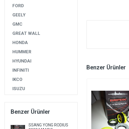
FORD
GEELY
GMC
GREAT WALL
HONDA
HUMMER
HYUNDAI
Benzer Ürünler
INFINITI
IKCO
ISUZU
IVECO
JAGUAR
Benzer Ürünler
JEEP
SSANG YONG RODIUS
KIA