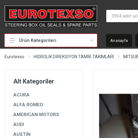
Ürün Kategorileri
Anasayfa
HİDROLİK DİREKSİYON TAMİR TAKIMLARI
Eurotexso
HİDROLİK DİREKSİYON TAMİR TAKIMLARI
MITSUB
KEÇELER
MİLLER
Alt Kategoriler
BURÇLAR
ACURA
BEYİNLER
ALFA ROMEO
SOMUNLAR VE KAPAKLAR
AMERICAN MOTORS
POMPALAR
AUDI
POMPA YEDEK PARÇALARI
AUSTIN