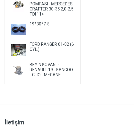
POMPASI - MERCEDES
PLYMOUTH
CRAFTER 30-35 2,0-2,5
TDI 11>
PONTIAC
19*30*7-8
PORSCHE
RENAULT
ROVER
FORD RANGER 01-02 (6
CYL.)
SAAB
SATURN
BEYİN KOVANI -
RENAULT 19 - KANGOO
SEAT
- CLIO - MEGANE
SKODA
SMA
SSANGYONG
SUBARU
SUZUKI
İletişim
TALBOT