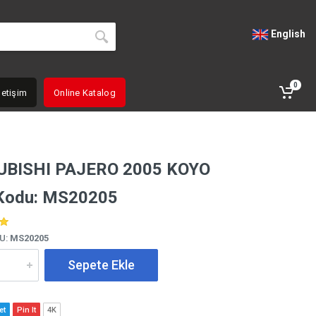
English
0
letişim
Online Katalog
UBISHI PAJERO 2005 KOYO
Kodu: MS20205
U:
MS20205
Sepete Ekle
et
Pin It
4K