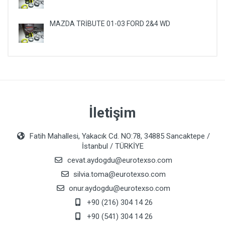
MAZDA TRİBUTE 01-03 FORD 2&4 WD
İletişim
Fatih Mahallesi, Yakacık Cd. NO:78, 34885 Sancaktepe /
İstanbul / TÜRKİYE
cevat.aydogdu@eurotexso.com
silvia.toma@eurotexso.com
onur.aydogdu@eurotexso.com
+90 (216) 304 14 26
+90 (541) 304 14 26