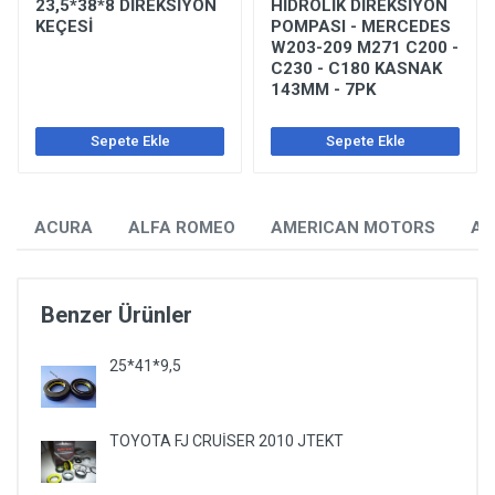
23,5*38*8 DİREKSİYON
HİDROLİK DİREKSİYON
KEÇESİ
POMPASI - MERCEDES
W203-209 M271 C200 -
C230 - C180 KASNAK
143MM - 7PK
Sepete Ekle
Sepete Ekle
ACURA
ALFA ROMEO
AMERICAN MOTORS
AU
Benzer Ürünler
25*41*9,5
TOYOTA FJ CRUİSER 2010 JTEKT