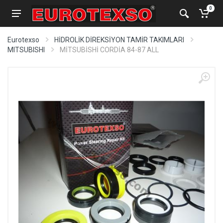
0
Eurotexso
HİDROLİK DİREKSİYON TAMİR TAKIMLARI
MITSUBISHI
MİTSUBİSHİ CORDİA 84-87 ALL