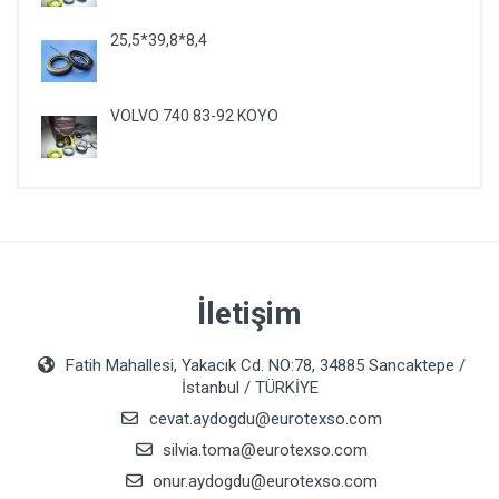
25,5*39,8*8,4
VOLVO 740 83-92 KOYO
İletişim
Fatih Mahallesi, Yakacık Cd. NO:78, 34885 Sancaktepe /
İstanbul / TÜRKİYE
cevat.aydogdu@eurotexso.com
silvia.toma@eurotexso.com
onur.aydogdu@eurotexso.com