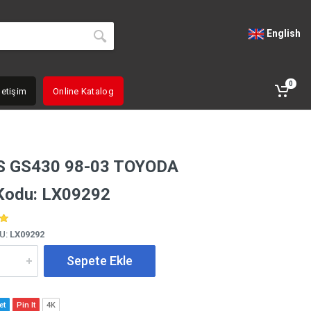
English
0
letişim
Online Katalog
S GS430 98-03 TOYODA
Kodu: LX09292
U:
LX09292
Sepete Ekle
et
Pin It
4K