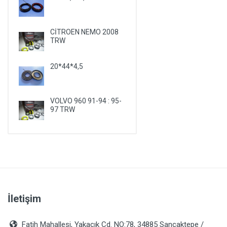
PLYMOUTH
PONTIAC
CİTROEN NEMO 2008
TRW
PORSCHE
RENAULT
20*44*4,5
ROVER
SAAB
VOLVO 960 91-94 : 95-
SATURN
97 TRW
SEAT
SKODA
SMA
SSANGYONG
SUBARU
İletişim
SUZUKI
TALBOT
Fatih Mahallesi, Yakacık Cd. NO:78, 34885 Sancaktepe /