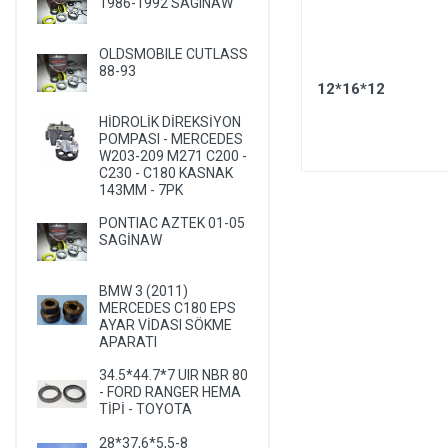
1986-1992 SAGINAW
LANCIA
LAND ROVER
OLDSMOBILE CUTLASS
88-93
LEXUS
9
DODGE DURANGO 1999-2003
12*16*12
28
TRW
LIFAN
HİDROLİK DİREKSİYON
POMPASI - MERCEDES
LINCOLN
W203-209 M271 C200 -
C230 - C180 KASNAK
MASERATI
143MM - 7PK
MAZDA
PONTIAC AZTEK 01-05
SAGİNAW
MERCEDES
MERCURY
BMW 3 (2011)
MITSUBISHI
MERCEDES C180 EPS
AYAR VİDASI SÖKME
NISSAN
APARATI
OLDSMOBILE
34.5*44.7*7 UIR NBR 80
- FORD RANGER HEMA
OPEL
TİPİ - TOYOTA
PEUGEOT
28*37,6*5,5-8