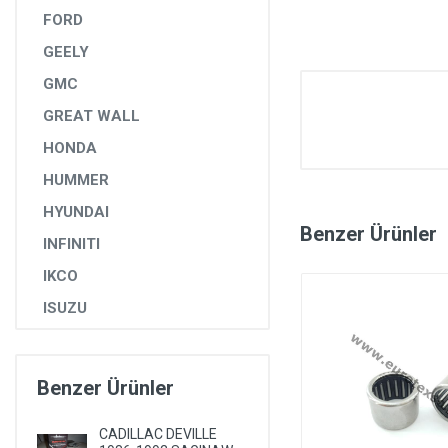
FORD
GEELY
GMC
GREAT WALL
HONDA
HUMMER
HYUNDAI
Benzer Ürünler
INFINITI
IKCO
ISUZU
IVECO
JAGUAR
Benzer Ürünler
JEEP
CADILLAC DEVILLE
KIA