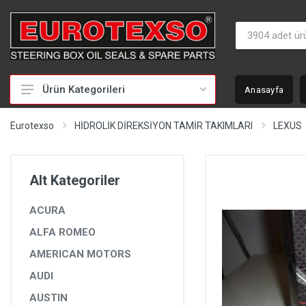
Ürün Kategorileri
Anasayfa
HİDROLİK DİREKSİYON TAMİR TAKIMLARI
Eurotexso
HİDROLİK DİREKSİYON TAMİR TAKIMLARI
LEXUS
KEÇELER
MİLLER
Alt Kategoriler
BURÇLAR
ACURA
BEYİNLER
ALFA ROMEO
SOMUNLAR VE KAPAKLAR
AMERICAN MOTORS
POMPALAR
AUDI
POMPA YEDEK PARÇALARI
AUSTIN