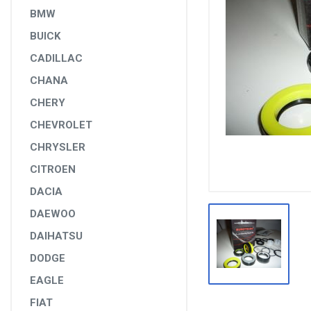
DİĞER YEDEK PARÇALAR
BMW
BUICK
EPS YEDEK PARÇALARI
CADILLAC
RULMANLAR
CHANA
KÖRÜK VE KELEPÇELER
CHERY
ALETLER VE ANAHTARLAR
CHEVROLET
AĞIR VASITA GRUBU
CHRYSLER
TEST MAKİNELERİ VE TEST CİHAZLARI
CITROEN
DACIA
DAEWOO
DAIHATSU
DODGE
EAGLE
FIAT