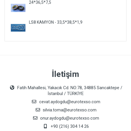
24*36,5*7,5
LS8 KAMYON - 33,5*38,5*1,9
İletişim
Fatih Mahallesi, Yakacık Cd. NO:78, 34885 Sancaktepe /
İstanbul / TÜRKİYE
cevat.aydogdu@eurotexso.com
silvia.toma@eurotexso.com
onur.aydogdu@eurotexso.com
+90 (216) 304 14 26