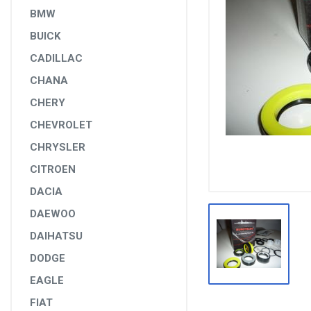
DİĞER YEDEK PARÇALAR
BMW
BUICK
EPS YEDEK PARÇALARI
CADILLAC
RULMANLAR
CHANA
KÖRÜK VE KELEPÇELER
CHERY
ALETLER VE ANAHTARLAR
CHEVROLET
AĞIR VASITA GRUBU
CHRYSLER
TEST MAKİNELERİ VE TEST CİHAZLARI
CITROEN
DACIA
DAEWOO
DAIHATSU
DODGE
EAGLE
FIAT