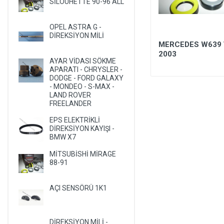
SİLOUHETTE 90-96 ALL
LANCIA
LAND ROVER
OPEL ASTRA G -
DİREKSİYON MİLİ
LEXUS
25*36*8
MERCEDES W639 
2003
LIFAN
AYAR VİDASI SÖKME
APARATI - CHRYSLER -
LINCOLN
DODGE - FORD GALAXY
- MONDEO - S-MAX -
MASERATI
LAND ROVER
FREELANDER
MAZDA
EPS ELEKTRİKLİ
MERCEDES
DİREKSİYON KAYIŞI -
BMW X7
MERCURY
MITSUBISHI
MİTSUBİSHİ MİRAGE
88-91
NISSAN
OLDSMOBILE
AÇI SENSÖRÜ 1K1
OPEL
PEUGEOT
DİREKSİYON MİLİ -