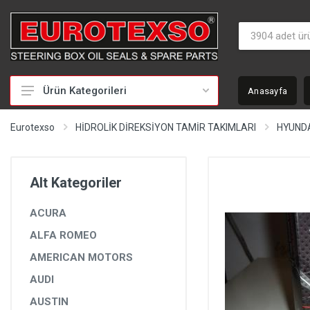
Ürün Kategorileri
Anasayfa
HİDROLİK DİREKSİYON TAMİR TAKIMLARI
Eurotexso
HİDROLİK DİREKSİYON TAMİR TAKIMLARI
HYUND
KEÇELER
MİLLER
Alt Kategoriler
BURÇLAR
ACURA
BEYİNLER
ALFA ROMEO
SOMUNLAR VE KAPAKLAR
AMERICAN MOTORS
POMPALAR
AUDI
POMPA YEDEK PARÇALARI
AUSTIN