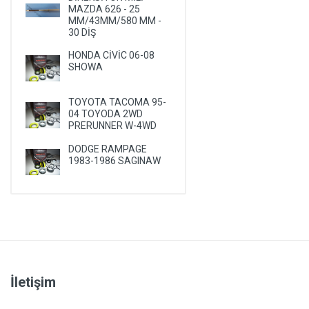
MAZDA 626 - 25
PLYMOUTH
MM/43MM/580 MM -
30 DİŞ
PONTIAC
HONDA CİVİC 06-08
PORSCHE
SHOWA
RENAULT
ROVER
TOYOTA TACOMA 95-
04 TOYODA 2WD
SAAB
PRERUNNER W-4WD
SATURN
DODGE RAMPAGE
1983-1986 SAGINAW
SEAT
SKODA
SMA
SSANGYONG
SUBARU
SUZUKI
İletişim
TALBOT