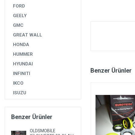
FORD
GEELY
GMC
GREAT WALL
HONDA
HUMMER
HYUNDAI
Benzer Ürünler
INFINITI
IKCO
ISUZU
IVECO
JAGUAR
Benzer Ürünler
JEEP
OLDSMOBİLE
KIA