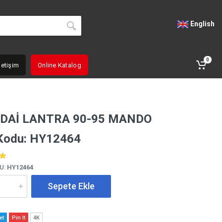
English
0
letişim
Online Katalog
DAİ LANTRA 90-95 MANDO
Kodu: HY12464
U:
HY12464
Sepete Ekle
et
Pin It
4K