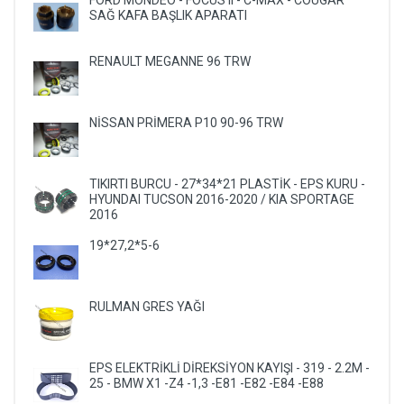
FORD MONDEO - FOCUS II - C-MAX - COUGAR
SAĞ KAFA BAŞLIK APARATI
RENAULT MEGANNE 96 TRW
NİSSAN PRİMERA P10 90-96 TRW
TIKIRTI BURCU - 27*34*21 PLASTİK - EPS KURU -
HYUNDAI TUCSON 2016-2020 / KIA SPORTAGE
2016
19*27,2*5-6
RULMAN GRES YAĞI
EPS ELEKTRİKLİ DİREKSİYON KAYIŞI - 319 - 2.2M -
25 - BMW X1 -Z4 -1,3 -E81 -E82 -E84 -E88