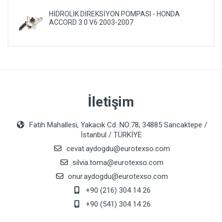
HİDROLİK DİREKSİYON POMPASI - HONDA
ACCORD 3.0 V6 2003-2007
İletişim
Fatih Mahallesi, Yakacık Cd. NO:78, 34885 Sancaktepe /
İstanbul / TÜRKİYE
cevat.aydogdu@eurotexso.com
silvia.toma@eurotexso.com
onur.aydogdu@eurotexso.com
+90 (216) 304 14 26
+90 (541) 304 14 26