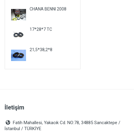
PLYMOUTH
CHANA BENNI 2008
PONTIAC
PORSCHE
17*28*7 TC
RENAULT
ROVER
21,5*38,2*8
SAAB
SATURN
SEAT
SKODA
SMA
SSANGYONG
İletişim
SUBARU
SUZUKI
Fatih Mahallesi, Yakacık Cd. NO:78, 34885 Sancaktepe /
İstanbul / TÜRKİYE
TALBOT