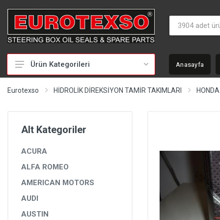
Ürün Kategorileri
Anasayfa
HİDROLİK DİREKSİYON TAMİR TAKIMLARI
Eurotexso
HİDROLİK DİREKSİYON TAMİR TAKIMLARI
HONDA
KEÇELER
MİLLER
Alt Kategoriler
BURÇLAR
ACURA
BEYİNLER
ALFA ROMEO
SOMUNLAR VE KAPAKLAR
AMERICAN MOTORS
POMPALAR
AUDI
POMPA YEDEK PARÇALARI
AUSTIN