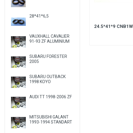
LANCIA
LAND ROVER
28*41*6,5
LEXUS
W LT 28-46 1996 KÜÇÜK
24.5*41*9 CNB1
PİNİON
LIFAN
VAUXHALL CAVALIER
91-93 ZF ALUMİNİUM
LINCOLN
MASERATI
SUBARU FORESTER
2005
MAZDA
MERCEDES
SUBARU OUTBACK
MERCURY
1998 KOYO
MITSUBISHI
AUDI TT 1998-2006 ZF
NISSAN
OLDSMOBILE
MITSUBISHI GALANT
OPEL
1993-1994 STANDART
PEUGEOT