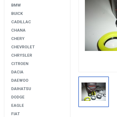
DİĞER YEDEK PARÇALAR
BMW
BUICK
EPS YEDEK PARÇALARI
CADILLAC
RULMANLAR
CHANA
KÖRÜK VE KELEPÇELER
CHERY
ALETLER VE ANAHTARLAR
CHEVROLET
AĞIR VASITA GRUBU
CHRYSLER
TEST MAKİNELERİ VE TEST CİHAZLARI
CITROEN
DACIA
DAEWOO
DAIHATSU
DODGE
EAGLE
FIAT