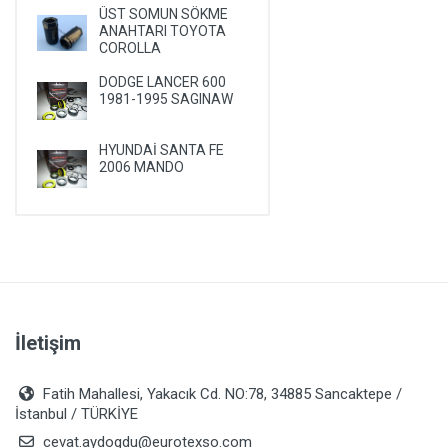
ÜST SOMUN SÖKME
PLYMOUTH
ANAHTARI TOYOTA
COROLLA
PONTIAC
DODGE LANCER 600
PORSCHE
1981-1995 SAGINAW
RENAULT
ROVER
HYUNDAİ SANTA FE
2006 MANDO
SAAB
SATURN
SEAT
SKODA
SMA
İletişim
SSANGYONG
SUBARU
Fatih Mahallesi, Yakacık Cd. NO:78, 34885 Sancaktepe /
SUZUKI
İstanbul / TÜRKİYE
TALBOT
cevat.aydogdu@eurotexso.com