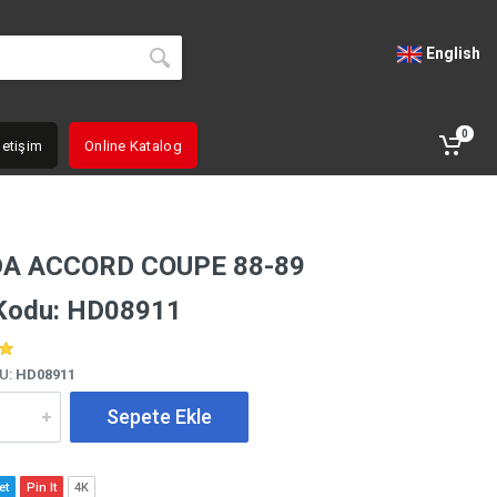
English
0
letişim
Online Katalog
A ACCORD COUPE 88-89
Kodu: HD08911
U:
HD08911
Sepete Ekle
et
Pin It
4K