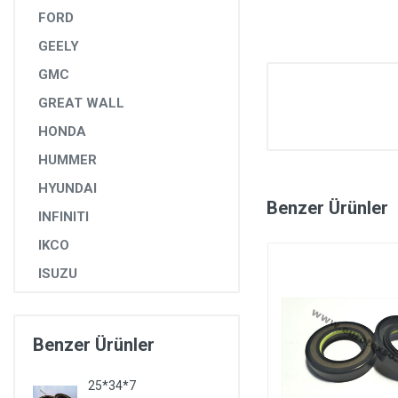
FORD
GEELY
GMC
GREAT WALL
HONDA
HUMMER
HYUNDAI
Benzer Ürünler
INFINITI
IKCO
ISUZU
IVECO
JAGUAR
Benzer Ürünler
JEEP
25*34*7
KIA