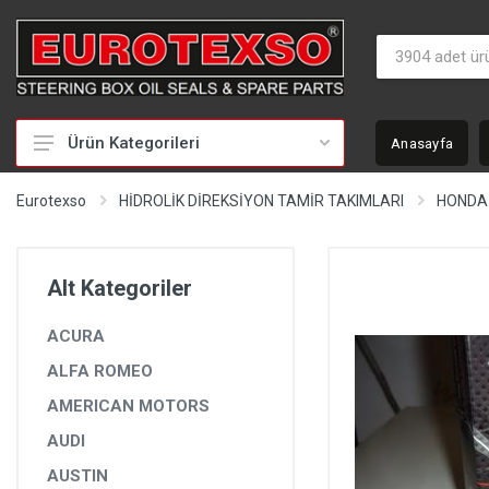
Ürün Kategorileri
Anasayfa
HİDROLİK DİREKSİYON TAMİR TAKIMLARI
Eurotexso
HİDROLİK DİREKSİYON TAMİR TAKIMLARI
HONDA
KEÇELER
MİLLER
Alt Kategoriler
BURÇLAR
ACURA
BEYİNLER
ALFA ROMEO
SOMUNLAR VE KAPAKLAR
AMERICAN MOTORS
POMPALAR
AUDI
POMPA YEDEK PARÇALARI
AUSTIN