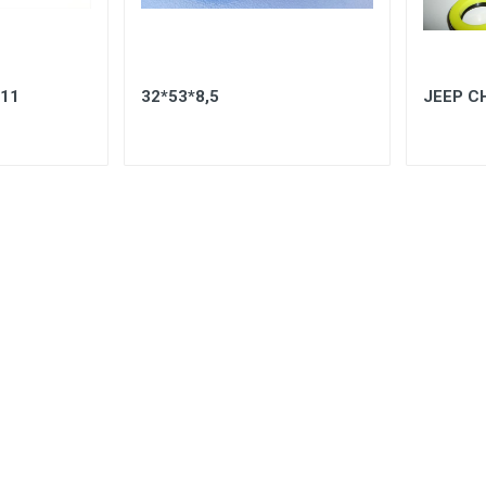
W11
32*53*8,5
JEEP C