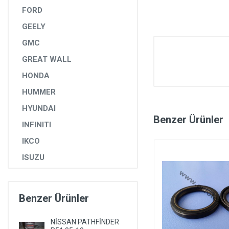
FORD
GEELY
GMC
GREAT WALL
HONDA
HUMMER
HYUNDAI
Benzer Ürünler
INFINITI
IKCO
ISUZU
IVECO
JAGUAR
Benzer Ürünler
JEEP
NİSSAN PATHFİNDER
KIA