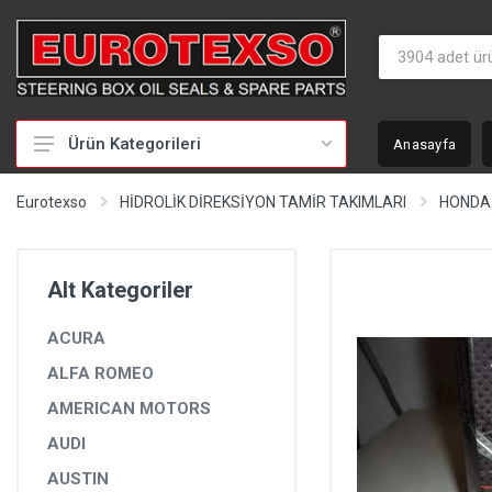
Ürün Kategorileri
Anasayfa
HİDROLİK DİREKSİYON TAMİR TAKIMLARI
Eurotexso
HİDROLİK DİREKSİYON TAMİR TAKIMLARI
HONDA
KEÇELER
MİLLER
Alt Kategoriler
BURÇLAR
ACURA
BEYİNLER
ALFA ROMEO
SOMUNLAR VE KAPAKLAR
AMERICAN MOTORS
POMPALAR
AUDI
POMPA YEDEK PARÇALARI
AUSTIN