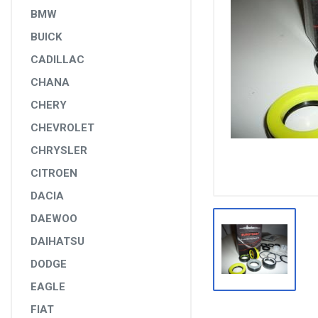
DİĞER YEDEK PARÇALAR
BMW
BUICK
EPS YEDEK PARÇALARI
CADILLAC
RULMANLAR
CHANA
KÖRÜK VE KELEPÇELER
CHERY
ALETLER VE ANAHTARLAR
CHEVROLET
AĞIR VASITA GRUBU
CHRYSLER
TEST MAKİNELERİ VE TEST CİHAZLARI
CITROEN
DACIA
DAEWOO
DAIHATSU
DODGE
EAGLE
FIAT