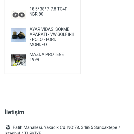
PLYMOUTH
18.5*38*7-7.8 TC4P
NBR 80
PONTIAC
PORSCHE
AYAR VİDASI SÖKME
RENAULT
APARATI - VW GOLF II-III
- POLO - FORD
ROVER
MONDEO
SAAB
MAZDA PROTEGE
1999
SATURN
SEAT
SKODA
SMA
SSANGYONG
İletişim
SUBARU
SUZUKI
Fatih Mahallesi, Yakacık Cd. NO:78, 34885 Sancaktepe /
TALBOT
İstanbul / TÜRKİYE