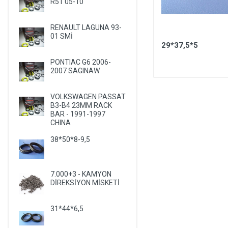
R51 05-10
LANCIA
LAND ROVER
RENAULT LAGUNA 93-
01 SMİ
LEXUS
PEUGEOT BOXER 2006 TRW-
29*37,5*5
I
TRW SERVO
LIFAN
PONTIAC G6 2006-
2007 SAGINAW
LINCOLN
MASERATI
VOLKSWAGEN PASSAT
B3-B4 23MM RACK
MAZDA
BAR - 1991-1997
CHINA
MERCEDES
38*50*8-9,5
MERCURY
MITSUBISHI
NISSAN
7.000+3 - KAMYON
DİREKSİYON MİSKETİ
OLDSMOBILE
OPEL
31*44*6,5
PEUGEOT