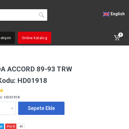
English
0
letişim
Online Katalog
A ACCORD 89-93 TRW
Kodu: HD01918
U:
HD01918
Sepete Ekle
et
Pin It
4K