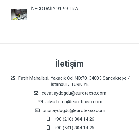
İVECO DAİLY 91-99 TRW
İletişim
Fatih Mahallesi, Yakacık Cd. NO:78, 34885 Sancaktepe /
İstanbul / TÜRKİYE
cevat.aydogdu@eurotexso.com
silvia.toma@eurotexso.com
onur.aydogdu@eurotexso.com
+90 (216) 304 14 26
+90 (541) 304 14 26