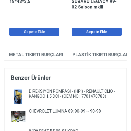
18*43*3,5
SUBARU LEGACY 99-
02 Saloon mkIII
Sepete Ekle
Sepete Ekle
METAL TIKIRTI BURÇLARI
PLASTİK TIKIRTI BURÇLARI
Benzer Ürünler
DİREKSİYON POMPASI - (HPI) - RENAULT CLIO -
KANGOO 1,5 DCI - (OEM NO : 7701470783)
CHEVROLET LUMINA 89; 90-99 -- 90-98