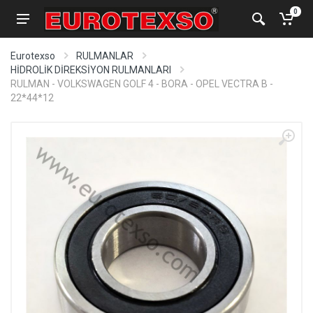
0
Eurotexso
RULMANLAR
HİDROLİK DİREKSİYON RULMANLARI
RULMAN - VOLKSWAGEN GOLF 4 - BORA - OPEL VECTRA B -
22*44*12