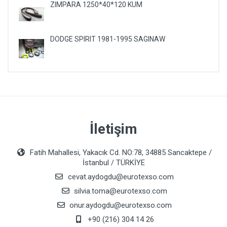
ZIMPARA 1250*40*120 KUM
DODGE SPIRIT 1981-1995 SAGINAW
İletişim
Fatih Mahallesi, Yakacık Cd. NO:78, 34885 Sancaktepe /
İstanbul / TÜRKİYE
cevat.aydogdu@eurotexso.com
silvia.toma@eurotexso.com
onur.aydogdu@eurotexso.com
+90 (216) 304 14 26