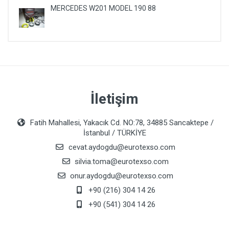
MERCEDES W201 MODEL 190 88
İletişim
Fatih Mahallesi, Yakacık Cd. NO:78, 34885 Sancaktepe /
İstanbul / TÜRKİYE
cevat.aydogdu@eurotexso.com
silvia.toma@eurotexso.com
onur.aydogdu@eurotexso.com
+90 (216) 304 14 26
+90 (541) 304 14 26