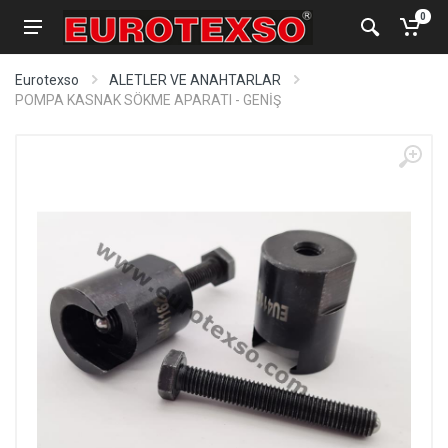
0
Eurotexso
ALETLER VE ANAHTARLAR
POMPA KASNAK SÖKME APARATI - GENİŞ