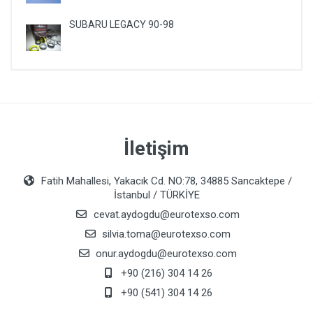
SUBARU LEGACY 90-98
İletişim
Fatih Mahallesi, Yakacık Cd. NO:78, 34885 Sancaktepe /
İstanbul / TÜRKİYE
cevat.aydogdu@eurotexso.com
silvia.toma@eurotexso.com
onur.aydogdu@eurotexso.com
+90 (216) 304 14 26
+90 (541) 304 14 26