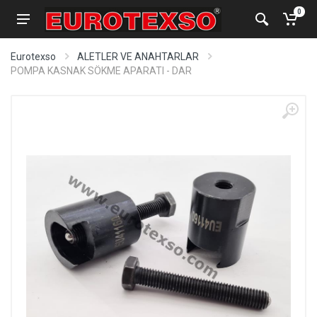
0
Eurotexso
ALETLER VE ANAHTARLAR
POMPA KASNAK SÖKME APARATI - DAR