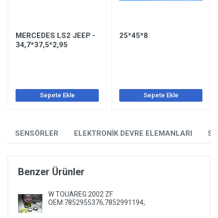
MERCEDES LS2 JEEP -
25*45*8
34,7*37,5*2,95
Sepete Ekle
Sepete Ekle
SENSÖRLER
ELEKTRONİK DEVRE ELEMANLARI
SO
Benzer Ürünler
W TOUAREG 2002 ZF
OEM:7852955376;7852991194;