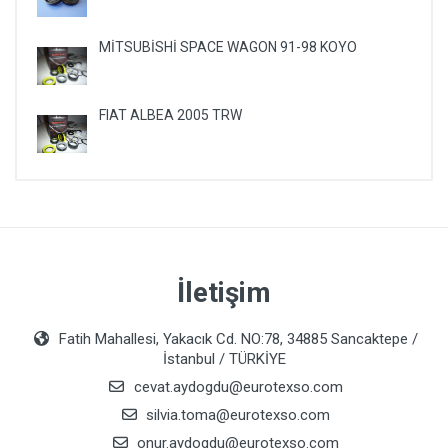
MİTSUBİSHİ SPACE WAGON 91-98 KOYO
FIAT ALBEA 2005 TRW
İletişim
Fatih Mahallesi, Yakacık Cd. NO:78, 34885 Sancaktepe /
İstanbul / TÜRKİYE
cevat.aydogdu@eurotexso.com
silvia.toma@eurotexso.com
onur.aydogdu@eurotexso.com