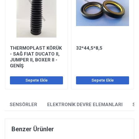
THERMOPLAST KÖRÜK
32*44,5*8,5
- SAĞ FIAT DUCATO II,
JUMPER II, BOXER II -
GENİŞ
Sepete Ekle
Sepete Ekle
SENSÖRLER
ELEKTRONİK DEVRE ELEMANLARI
SO
Benzer Ürünler