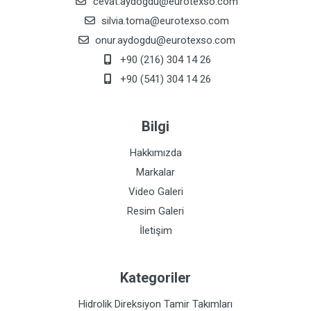
cevat.aydogdu@eurotexso.com
silvia.toma@eurotexso.com
onur.aydogdu@eurotexso.com
+90 (216) 304 14 26
+90 (541) 304 14 26
Bilgi
Hakkımızda
Markalar
Video Galeri
Resim Galeri
İletişim
Kategoriler
Hidrolik Direksiyon Tamir Takımları