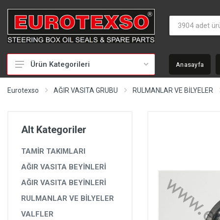
Ürün Kategorileri
Anasayfa
HİDROLİK DİREKSİYON TAMİR TAKIMLARI
Eurotexso
AĞIR VASITA GRUBU
RULMANLAR VE BİLYELER
KEÇELER
MİLLER
Alt Kategoriler
BURÇLAR
TAMİR TAKIMLARI
BEYİNLER
AĞIR VASITA BEYİNLERİ
SOMUNLAR VE KAPAKLAR
AĞIR VASITA BEYİNLERİ
POMPALAR
RULMANLAR VE BİLYELER
POMPA YEDEK PARÇALARI
VALFLER