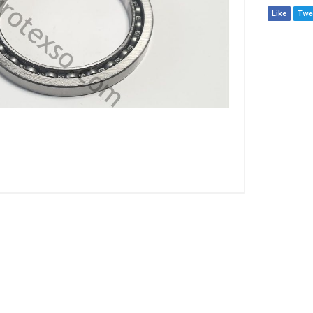
Like
Twe