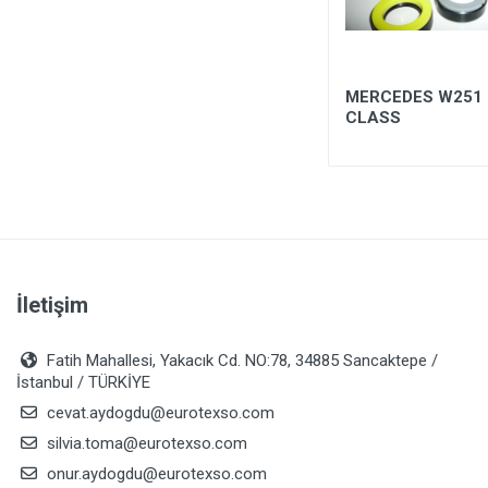
-
7.144+10 - KAMYON
MERCEDES W251 
DİREKSİYON MİSKETİ
CLASS
İletişim
Fatih Mahallesi, Yakacık Cd. NO:78, 34885 Sancaktepe /
İstanbul / TÜRKİYE
cevat.aydogdu@eurotexso.com
silvia.toma@eurotexso.com
onur.aydogdu@eurotexso.com