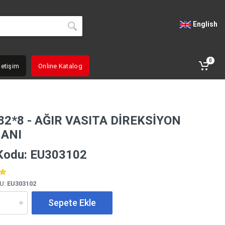
English
0
letişim
Online Katalog
82*8 - AĞIR VASITA DİREKSİYON
ANI
Kodu: EU303102
U:
EU303102
Sepete Ekle