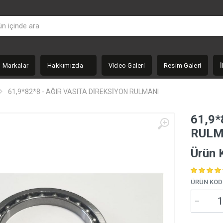
Markalar
Hakkımızda
Video Galeri
Resim Galeri
İ
61,9*82*8 - AĞIR VASITA DİREKSİYON RULMANI
61,9*
RULM
Ürün 
ÜRÜN KOD