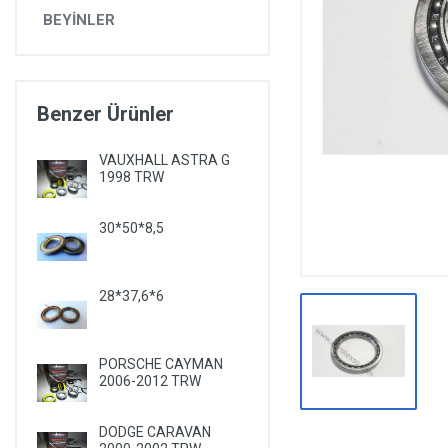
DİĞER YEDEK PARÇALAR
BEYİNLER
EPS YEDEK PARÇALARI
RULMANLAR
Benzer Ürünler
KÖRÜK VE KELEPÇELER
ALETLER VE ANAHTARLAR
VAUXHALL ASTRA G
1998 TRW
AĞIR VASITA GRUBU
30*50*8,5
TEST MAKİNELERİ VE TEST CİHAZLARI
28*37,6*6
PORSCHE CAYMAN
2006-2012 TRW
DODGE CARAVAN