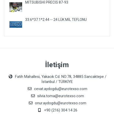
MİTSUBİSHİ PRECİS 87-93
33.6*37.1*2.44 -- 24 LÜK MİL TEFLONU
İletişim
Fatih Mahallesi, Yakacık Cd. NO:78, 34885 Sancaktepe /
İstanbul / TÜRKİYE
cevat.aydogdu@eurotexso.com
silvia.toma@eurotexso.com
onur.aydogdu@eurotexso.com
+90 (216) 304 14 26