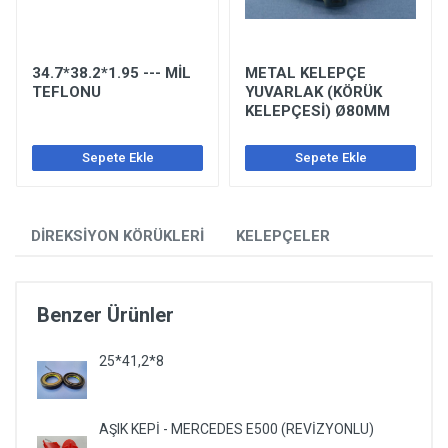
34.7*38.2*1.95 --- MİL
METAL KELEPÇE
TEFLONU
YUVARLAK (KÖRÜK
KELEPÇESİ) Ø80MM
Sepete Ekle
Sepete Ekle
DİREKSİYON KÖRÜKLERİ
KELEPÇELER
Benzer Ürünler
25*41,2*8
AŞIK KEPİ - MERCEDES E500 (REVİZYONLU)