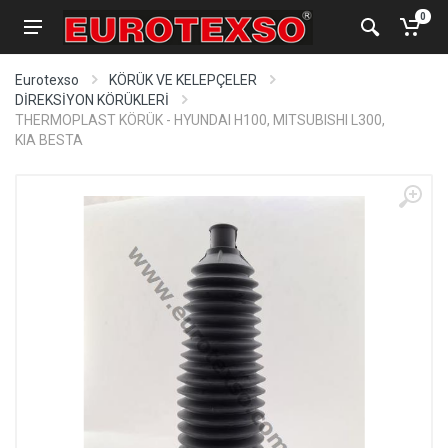
0
Eurotexso
KÖRÜK VE KELEPÇELER
DİREKSİYON KÖRÜKLERİ
THERMOPLAST KÖRÜK - HYUNDAI H100, MITSUBISHI L300,
KIA BESTA