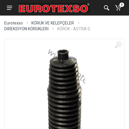
0
Eurotexso
KÖRÜK VE KELEPÇELER
DİREKSİYON KÖRÜKLERİ
KÖRÜK - ASTRA G