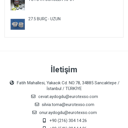
27.5 BURÇ - UZUN
İletişim
Fatih Mahallesi, Yakacık Cd. NO:78, 34885 Sancaktepe /
İstanbul / TÜRKİYE
cevat.aydogdu@eurotexso.com
silvia.toma@eurotexso.com
onur.aydogdu@eurotexso.com
+90 (216) 304 14 26