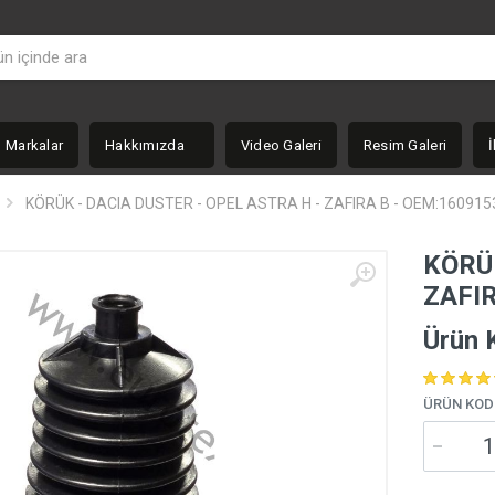
Markalar
Hakkımızda
Video Galeri
Resim Galeri
İ
KÖRÜK - DACIA DUSTER - OPEL ASTRA H - ZAFIRA B - OEM:160915
KÖRÜK
ZAFIR
Ürün 
ÜRÜN KOD