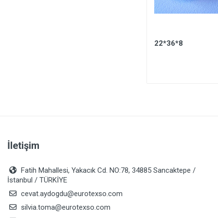
SUBARU FORESTER 1988-
22*36*8
2006 ALL
İletişim
Fatih Mahallesi, Yakacık Cd. NO:78, 34885 Sancaktepe /
İstanbul / TÜRKİYE
cevat.aydogdu@eurotexso.com
silvia.toma@eurotexso.com