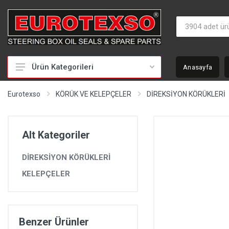
Ürün Kategorileri
Anasayfa
HİDROLİK DİREKSİYON TAMİR TAKIMLARI
Eurotexso
KÖRÜK VE KELEPÇELER
DİREKSİYON KÖRÜKLERİ
KEÇELER
MİLLER
Alt Kategoriler
BURÇLAR
DİREKSİYON KÖRÜKLERİ
BEYİNLER
KELEPÇELER
SOMUNLAR VE KAPAKLAR
POMPALAR
POMPA YEDEK PARÇALARI
Benzer Ürünler