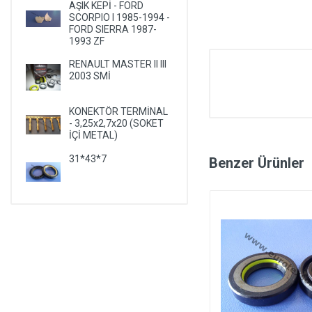
AŞIK KEPİ - FORD
SCORPIO I 1985-1994 -
FORD SIERRA 1987-
1993 ZF
RENAULT MASTER II III
2003 SMİ
KONEKTÖR TERMİNAL
- 3,25x2,7x20 (SOKET
İÇİ METAL)
31*43*7
Benzer Ürünler