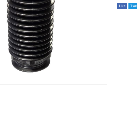
Like
Twe