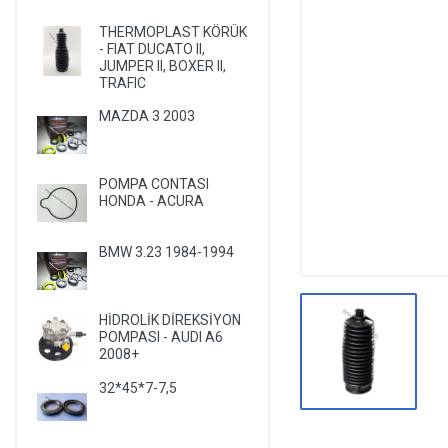
DİĞER YEDEK PARÇALAR
THERMOPLAST KÖRÜK
- FIAT DUCATO II,
EPS YEDEK PARÇALARI
JUMPER II, BOXER II,
TRAFIC
RULMANLAR
MAZDA 3 2003
KÖRÜK VE KELEPÇELER
ALETLER VE ANAHTARLAR
POMPA CONTASI
AĞIR VASITA GRUBU
HONDA - ACURA
TEST MAKİNELERİ VE TEST CİHAZLARI
BMW 3.23 1984-1994
HİDROLİK DİREKSİYON
POMPASI - AUDI A6
2008+
32*45*7-7,5