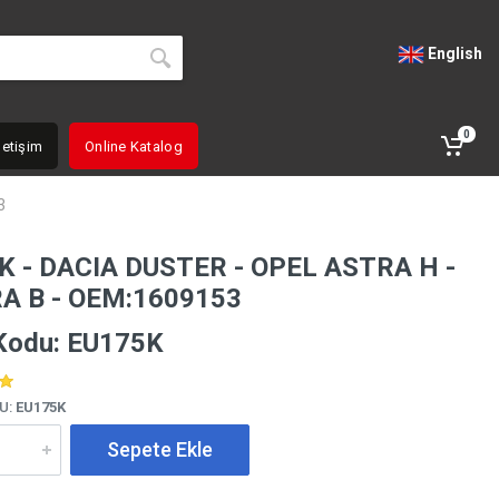
English
0
letişim
Online Katalog
3
 - DACIA DUSTER - OPEL ASTRA H -
A B - OEM:1609153
Kodu: EU175K
U:
EU175K
Sepete Ekle