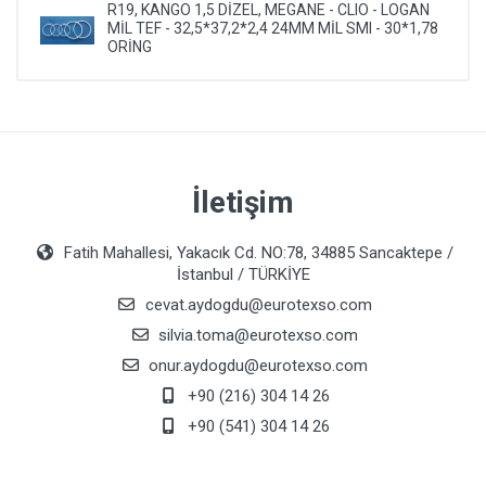
R19, KANGO 1,5 DİZEL, MEGANE - CLIO - LOGAN
MİL TEF - 32,5*37,2*2,4 24MM MİL SMI - 30*1,78
ORİNG
İletişim
Fatih Mahallesi, Yakacık Cd. NO:78, 34885 Sancaktepe /
İstanbul / TÜRKİYE
cevat.aydogdu@eurotexso.com
silvia.toma@eurotexso.com
onur.aydogdu@eurotexso.com
+90 (216) 304 14 26
+90 (541) 304 14 26