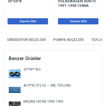
35*50*8
VOLKSWAGEN VENTO
1991-1998 CHINA
Sepete Ekle
Sepete Ekle
DİREKSİYON KEÇELERİ
POMPA KEÇELERİ
TEFLON
Benzer Ürünler
32*44*18,5
46.9*50.3*2.55 --- MİL TEFLONU
NISSAN 100 NX 1990-1995