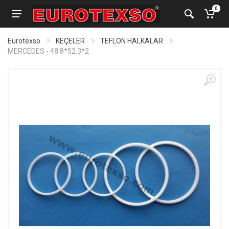
0
Eurotexso
KEÇELER
TEFLON HALKALAR
MERCEDES - 48.8*52.3*2