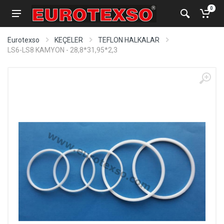
0
Eurotexso
KEÇELER
TEFLON HALKALAR
LS6-LS8 KAMYON - 28,8*31,95*2,3