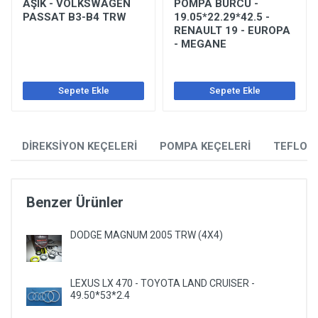
AŞIK - VOLKSWAGEN
POMPA BURCU -
PASSAT B3-B4 TRW
19.05*22.29*42.5 -
RENAULT 19 - EUROPA
- MEGANE
Sepete Ekle
Sepete Ekle
DİREKSİYON KEÇELERİ
POMPA KEÇELERİ
TEFLON
Benzer Ürünler
DODGE MAGNUM 2005 TRW (4X4)
LEXUS LX 470 - TOYOTA LAND CRUISER -
49.50*53*2.4