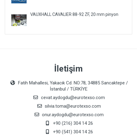
VAUXHALL CAVALIER 88-92 ZF, 20 mm pinyon
İletişim
Fatih Mahallesi, Yakacık Cd. NO:78, 34885 Sancaktepe /
İstanbul / TÜRKİYE
cevat.aydogdu@eurotexso.com
silvia.toma@eurotexso.com
onur.aydogdu@eurotexso.com
+90 (216) 304 14 26
+90 (541) 304 14 26