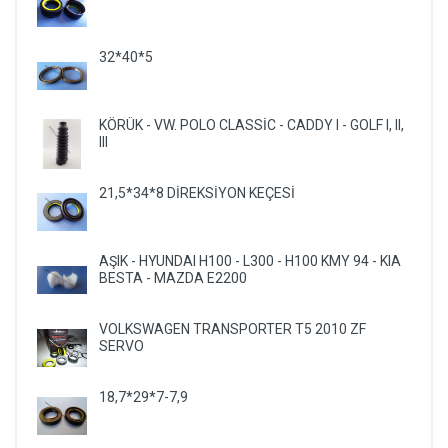
32*40*5
KÖRÜK - VW. POLO CLASSİC - CADDY I - GOLF I, II,
III
21,5*34*8 DİREKSİYON KEÇESİ
AŞIK - HYUNDAI H100 - L300 - H100 KMY 94 - KIA
BESTA - MAZDA E2200
VOLKSWAGEN TRANSPORTER T5 2010 ZF
SERVO
18,7*29*7-7,9