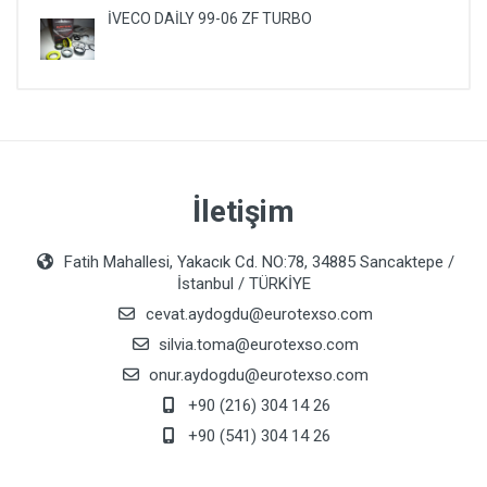
İVECO DAİLY 99-06 ZF TURBO
İletişim
Fatih Mahallesi, Yakacık Cd. NO:78, 34885 Sancaktepe /
İstanbul / TÜRKİYE
cevat.aydogdu@eurotexso.com
silvia.toma@eurotexso.com
onur.aydogdu@eurotexso.com
+90 (216) 304 14 26
+90 (541) 304 14 26