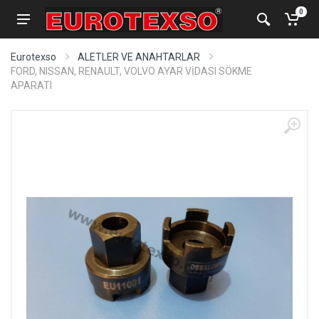
0
Eurotexso
ALETLER VE ANAHTARLAR
FORD, NISSAN, RENAULT, VOLVO AYAR VİDASI SÖKME
APARATI