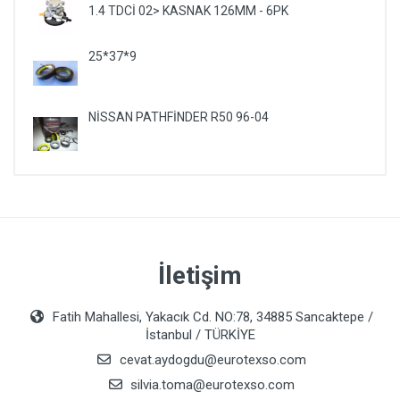
1.4 TDCİ 02> KASNAK 126MM - 6PK
25*37*9
NİSSAN PATHFİNDER R50 96-04
İletişim
Fatih Mahallesi, Yakacık Cd. NO:78, 34885 Sancaktepe /
İstanbul / TÜRKİYE
cevat.aydogdu@eurotexso.com
silvia.toma@eurotexso.com