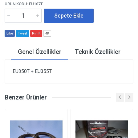
ÜRÜN KODU:
EU107T
Sepete Ekle
Like
Tweet
Pin It
4K
Genel Özellikler
Teknik Özellikler
EU350T + EU355T
Benzer Ürünler