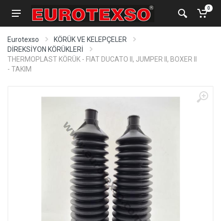
0
Eurotexso
KÖRÜK VE KELEPÇELER
DİREKSİYON KÖRÜKLERİ
THERMOPLAST KÖRÜK - FIAT DUCATO II, JUMPER II, BOXER II
- TAKIM