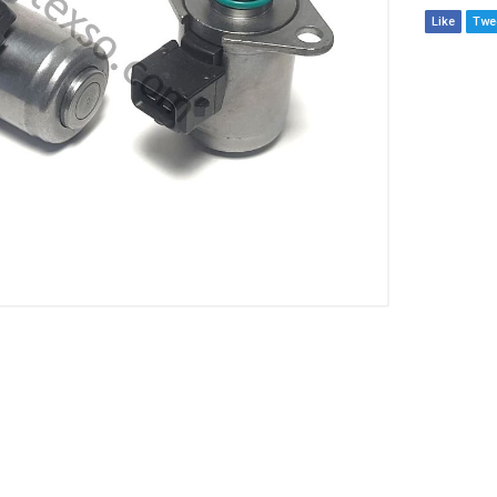
Like
Twe