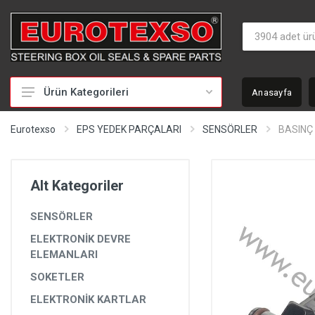
Ürün Kategorileri
Anasayfa
HİDROLİK DİREKSİYON TAMİR TAKIMLARI
Eurotexso
EPS YEDEK PARÇALARI
SENSÖRLER
BASINÇ
KEÇELER
MİLLER
Alt Kategoriler
BURÇLAR
SENSÖRLER
BEYİNLER
ELEKTRONİK DEVRE
SOMUNLAR VE KAPAKLAR
ELEMANLARI
POMPALAR
SOKETLER
ELEKTRONİK KARTLAR
POMPA YEDEK PARÇALARI