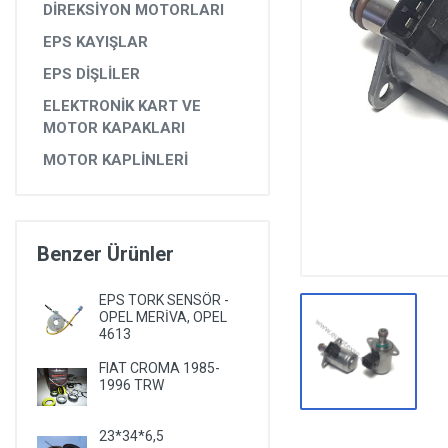
DİREKSİYON MOTORLARI
DİĞER YEDEK PARÇALAR
EPS KAYIŞLAR
EPS YEDEK PARÇALARI
EPS DİŞLİLER
RULMANLAR
ELEKTRONİK KART VE
KÖRÜK VE KELEPÇELER
MOTOR KAPAKLARI
MOTOR KAPLİNLERİ
ALETLER VE ANAHTARLAR
AĞIR VASITA GRUBU
TEST MAKİNELERİ VE TEST CİHAZLARI
Benzer Ürünler
EPS TORK SENSÖR -
OPEL MERİVA, OPEL
4613
FIAT CROMA 1985-
1996 TRW
23*34*6,5