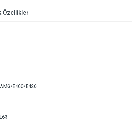
 Özellikler
3AMG/E400/E420
L63