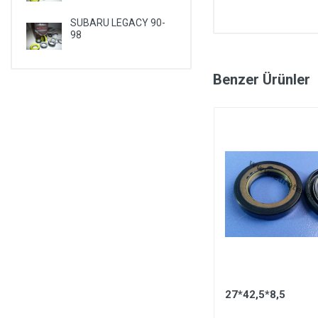
SUBARU LEGACY 90-
98
Benzer Ürünler
DİREKSİYON KUTUSU
27*42,5*8,5
BAĞLANTI LASTİĞİ -