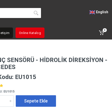
English
0
letişim
Online Katalog
Ç SENSÖRÜ - HİDROLİK DİREKSİYON -
EDES
Kodu: EU1015
U:
EU1015
Sepete Ekle