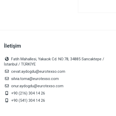
HYUNDAI SANTA FE I 2001-
2006
İletişim
Fatih Mahallesi, Yakacık Cd. NO:78, 34885 Sancaktepe /
İstanbul / TÜRKİYE
cevat.aydogdu@eurotexso.com
silvia.toma@eurotexso.com
onur.aydogdu@eurotexso.com
+90 (216) 304 14 26
+90 (541) 304 14 26