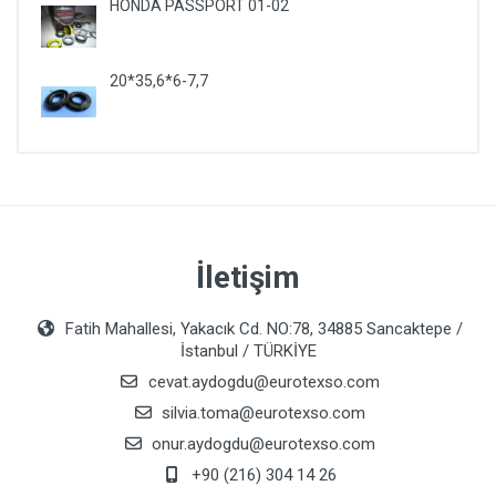
HONDA PASSPORT 01-02
20*35,6*6-7,7
İletişim
Fatih Mahallesi, Yakacık Cd. NO:78, 34885 Sancaktepe /
İstanbul / TÜRKİYE
cevat.aydogdu@eurotexso.com
silvia.toma@eurotexso.com
onur.aydogdu@eurotexso.com
+90 (216) 304 14 26