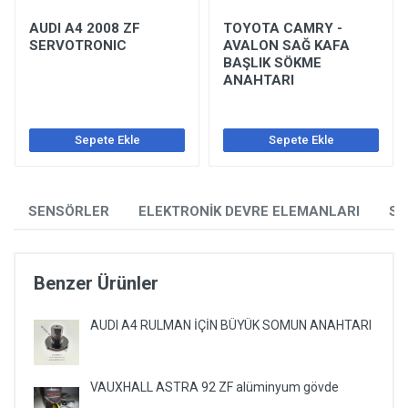
AUDI A4 2008 ZF
TOYOTA CAMRY -
SERVOTRONIC
AVALON SAĞ KAFA
BAŞLIK SÖKME
ANAHTARI
Sepete Ekle
Sepete Ekle
SENSÖRLER
ELEKTRONİK DEVRE ELEMANLARI
SO
Benzer Ürünler
AUDI A4 RULMAN İÇİN BÜYÜK SOMUN ANAHTARI
VAUXHALL ASTRA 92 ZF alüminyum gövde