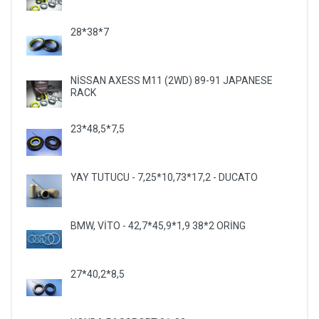
28*38*7
NİSSAN AXESS M11 (2WD) 89-91 JAPANESE
RACK
23*48,5*7,5
YAY TUTUCU - 7,25*10,73*17,2 - DUCATO
BMW, VİTO - 42,7*45,9*1,9 38*2 ORİNG
27*40,2*8,5