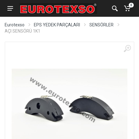
0
Eurotexso
EPS YEDEK PARÇALARI
SENSÖRLER
AÇI SENSÖRÜ 1K1