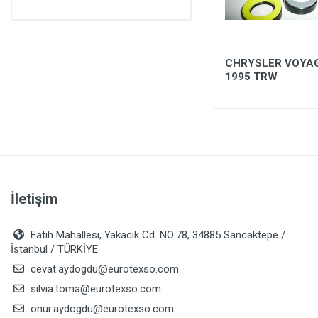
TOYOTA YARIŞ 99-06 KOYO
CHRYSLER VOYAG
1995 TRW
İletişim
Fatih Mahallesi, Yakacık Cd. NO:78, 34885 Sancaktepe /
İstanbul / TÜRKİYE
cevat.aydogdu@eurotexso.com
silvia.toma@eurotexso.com
onur.aydogdu@eurotexso.com