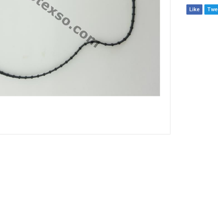
Like
Twe