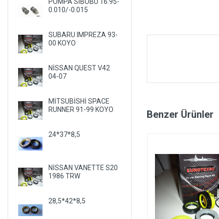
POMPA SİBOBU 16.95-
0.010/-0.015
SUBARU IMPREZA 93-
00 KOYO
NİSSAN QUEST V42
04-07
MİTSUBİSHİ SPACE
RUNNER 91-99 KOYO
Benzer Ürünler
24*37*8,5
NİSSAN VANETTE S20
1986 TRW
28,5*42*8,5