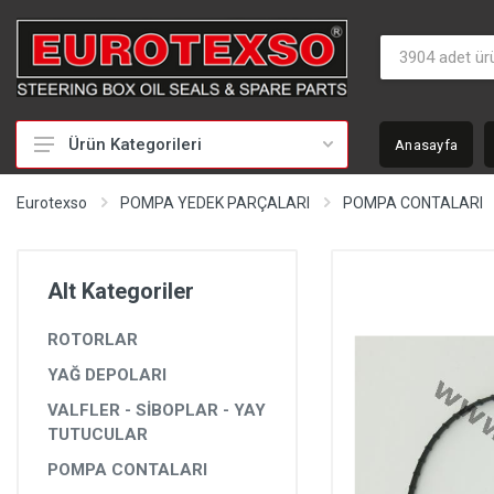
Ürün Kategorileri
Anasayfa
HİDROLİK DİREKSİYON TAMİR TAKIMLARI
Eurotexso
POMPA YEDEK PARÇALARI
POMPA CONTALARI
KEÇELER
MİLLER
Alt Kategoriler
BURÇLAR
ROTORLAR
BEYİNLER
YAĞ DEPOLARI
SOMUNLAR VE KAPAKLAR
VALFLER - SİBOPLAR - YAY
POMPALAR
TUTUCULAR
POMPA CONTALARI
POMPA YEDEK PARÇALARI