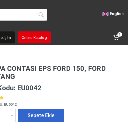
English
0
letişim
Online Katalog
A CONTASI EPS FORD 150, FORD
TANG
Kodu: EU0042
U:
EU0042
Sepete Ekle