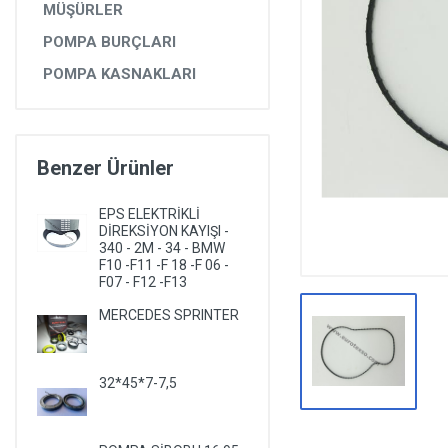
MÜŞÜRLER
DİĞER YEDEK PARÇALAR
POMPA BURÇLARI
EPS YEDEK PARÇALARI
POMPA KASNAKLARI
RULMANLAR
KÖRÜK VE KELEPÇELER
ALETLER VE ANAHTARLAR
Benzer Ürünler
AĞIR VASITA GRUBU
EPS ELEKTRİKLİ
DİREKSİYON KAYIŞI -
TEST MAKİNELERİ VE TEST CİHAZLARI
340 - 2M - 34 - BMW
F10 -F11 -F 18 -F 06 -
F07 - F12 -F13
MERCEDES SPRINTER
32*45*7-7,5