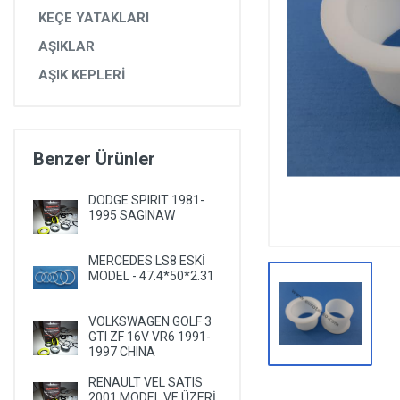
DİĞER YEDEK PARÇALAR
KEÇE YATAKLARI
AŞIKLAR
EPS YEDEK PARÇALARI
AŞIK KEPLERİ
RULMANLAR
KÖRÜK VE KELEPÇELER
ALETLER VE ANAHTARLAR
Benzer Ürünler
AĞIR VASITA GRUBU
DODGE SPIRIT 1981-
TEST MAKİNELERİ VE TEST CİHAZLARI
1995 SAGINAW
MERCEDES LS8 ESKİ
MODEL - 47.4*50*2.31
VOLKSWAGEN GOLF 3
GTI ZF 16V VR6 1991-
1997 CHINA
RENAULT VEL SATIS
2001 MODEL VE ÜZERİ