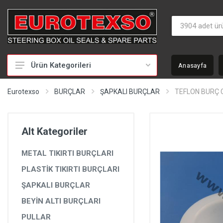
Ürün Kategorileri
Anasayfa
HİDROLİK DİREKSİYON TAMİR TAKIMLARI
Eurotexso
BURÇLAR
ŞAPKALI BURÇLAR
TEFLON BURÇ 
KEÇELER
MİLLER
Alt Kategoriler
BURÇLAR
METAL TIKIRTI BURÇLARI
BEYİNLER
PLASTİK TIKIRTI BURÇLARI
SOMUNLAR VE KAPAKLAR
ŞAPKALI BURÇLAR
POMPALAR
BEYİN ALTI BURÇLARI
POMPA YEDEK PARÇALARI
PULLAR