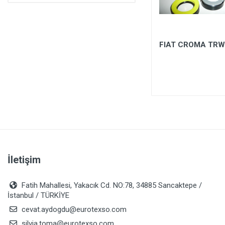
27,5*42*8,5
FIAT CROMA TR
İletişim
Fatih Mahallesi, Yakacık Cd. NO:78, 34885 Sancaktepe /
İstanbul / TÜRKİYE
cevat.aydogdu@eurotexso.com
silvia.toma@eurotexso.com