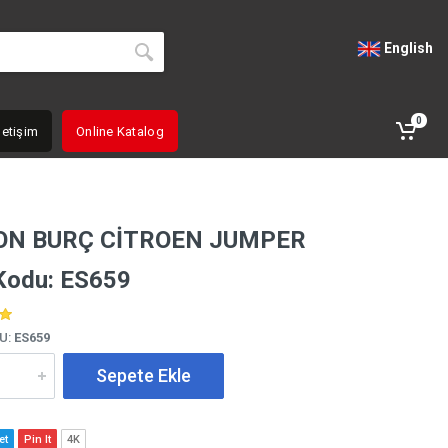
English
0
letişim
Online Katalog
ON BURÇ CİTROEN JUMPER
Kodu: ES659
U:
ES659
Sepete Ekle
et
Pin It
4K