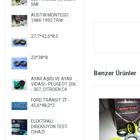
SMI
AUSTİN MONTEGO
1984-1992 TRW
27,7*42,5*8,5
23*38*8
Benzer Ürünler
AYAR AŞIĞI VE AYAR
VİDASI - PEUGEOT 206
- 307, CITROEN C4
FORD TRANSİT ZF -
45,6*48,2*2
ELEKTRİKLİ
DİREKSİYON TEST
CİHAZI