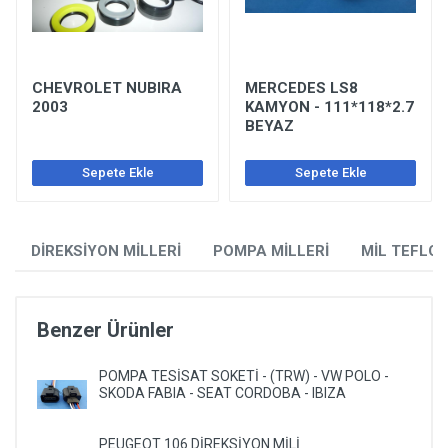
CHEVROLET NUBIRA
MERCEDES LS8
2003
KAMYON - 111*118*2.7
BEYAZ
Sepete Ekle
Sepete Ekle
DİREKSİYON MİLLERİ
POMPA MİLLERİ
MİL TEFLO
Benzer Ürünler
POMPA TESİSAT SOKETİ - (TRW) - VW POLO -
SKODA FABIA - SEAT CORDOBA - IBIZA
PEUGEOT 106 DİREKSİYON MİLİ