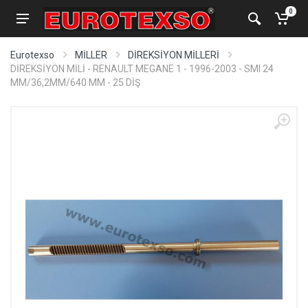
0
Eurotexso
MİLLER
DİREKSİYON MİLLERİ
DİREKSİYON MİLİ - RENAULT MEGANE 1 - 1996-2003 - SMI 24
MM/36,2MM/640 MM - 25 DİŞ