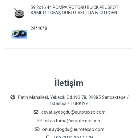
59.2x16.44 POMPA ROTORU BUICK,PEUGEOT
8,9ML R-TOFAŞ-DOBLO-VECTRA B-CITROEN
24*40*8
İletişim
Fatih Mahallesi, Yakacık Cd. NO:78, 34885 Sancaktepe /
İstanbul / TÜRKİYE
cevat.aydogdu@eurotexso.com
silvia.toma@eurotexso.com
onur.aydogdu@eurotexso.com