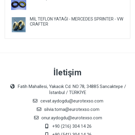
MİL TEFLON YATAĞI - MERCEDES SPRINTER - VW
CRAFTER
İletişim
Fatih Mahallesi, Yakacık Cd. NO:78, 34885 Sancaktepe /
İstanbul / TÜRKİYE
cevat.aydogdu@eurotexso.com
silvia.toma@eurotexso.com
onur.aydogdu@eurotexso.com
+90 (216) 304 14 26
+90 (541) 304 14 26