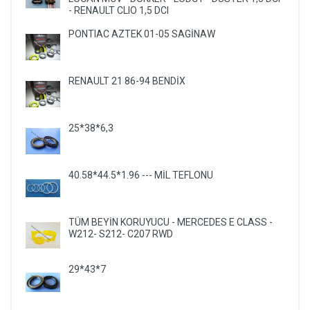
- RENAULT CLIO 1,5 DCI
PONTIAC AZTEK 01-05 SAGİNAW
RENAULT 21 86-94 BENDİX
25*38*6,3
40.58*44.5*1.96 --- MİL TEFLONU
TÜM BEYİN KORUYUCU - MERCEDES E CLASS -
W212- S212- C207 RWD
29*43*7