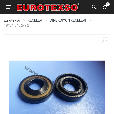
0
Eurotexso
KEÇELER
DİREKSİYON KEÇELERİ
19*34,6*6,2-9,2