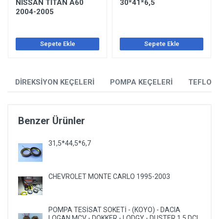
NİSSAN TİTAN A60
30*41*6,5
2004-2005
Sepete Ekle
Sepete Ekle
DİREKSİYON KEÇELERİ
POMPA KEÇELERİ
TEFLON
Benzer Ürünler
31,5*44,5*6,7
CHEVROLET MONTE CARLO 1995-2003
POMPA TESİSAT SOKETİ - (KOYO) - DACIA
LOGAN MCV - DOKKER - LODGY - DUSTER 1,5 DCI