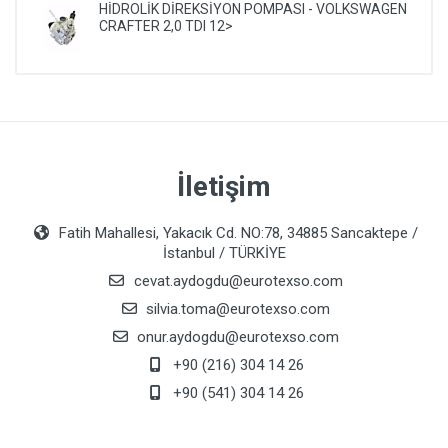
HİDROLİK DİREKSİYON POMPASI - VOLKSWAGEN
CRAFTER 2,0 TDI 12>
İletişim
Fatih Mahallesi, Yakacık Cd. NO:78, 34885 Sancaktepe /
İstanbul / TÜRKİYE
cevat.aydogdu@eurotexso.com
silvia.toma@eurotexso.com
onur.aydogdu@eurotexso.com
+90 (216) 304 14 26
+90 (541) 304 14 26