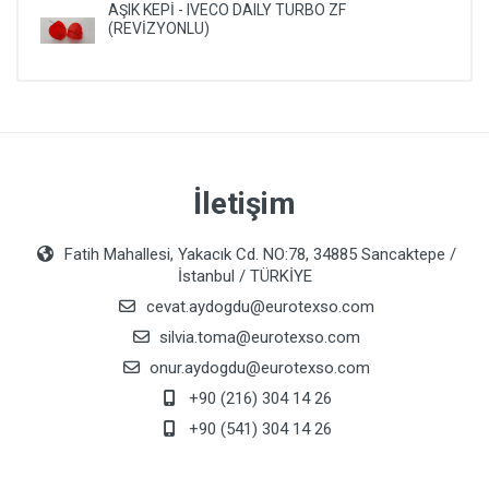
AŞIK KEPİ - IVECO DAILY TURBO ZF
(REVİZYONLU)
İletişim
Fatih Mahallesi, Yakacık Cd. NO:78, 34885 Sancaktepe /
İstanbul / TÜRKİYE
cevat.aydogdu@eurotexso.com
silvia.toma@eurotexso.com
onur.aydogdu@eurotexso.com
+90 (216) 304 14 26
+90 (541) 304 14 26