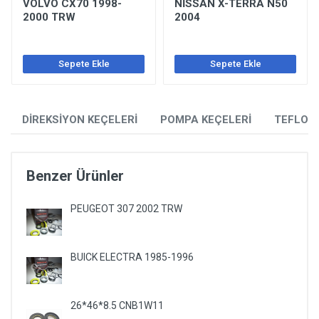
VOLVO CX70 1998-
NİSSAN X-TERRA N50
2000 TRW
2004
Sepete Ekle
Sepete Ekle
DİREKSİYON KEÇELERİ
POMPA KEÇELERİ
TEFLON
Benzer Ürünler
PEUGEOT 307 2002 TRW
BUICK ELECTRA 1985-1996
26*46*8.5 CNB1W11