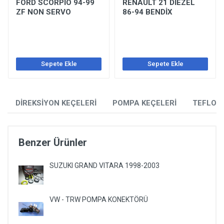
FORD SCORPİO 94-99
RENAULT 21 DİEZEL
ZF NON SERVO
86-94 BENDİX
Sepete Ekle
Sepete Ekle
DİREKSİYON KEÇELERİ
POMPA KEÇELERİ
TEFLON
Benzer Ürünler
SUZUKI GRAND VITARA 1998-2003
VW - TRW POMPA KONEKTÖRÜ