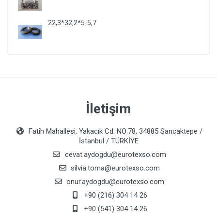
22,3*32,2*5-5,7
İletişim
Fatih Mahallesi, Yakacık Cd. NO:78, 34885 Sancaktepe /
İstanbul / TÜRKİYE
cevat.aydogdu@eurotexso.com
silvia.toma@eurotexso.com
onur.aydogdu@eurotexso.com
+90 (216) 304 14 26
+90 (541) 304 14 26