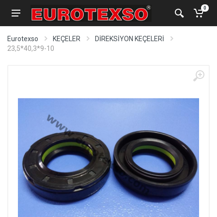
0
Eurotexso
KEÇELER
DİREKSİYON KEÇELERİ
23,5*40,3*9-10