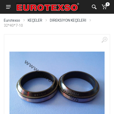
0
Eurotexso
KEÇELER
DİREKSİYON KEÇELERİ
32*40*7-10