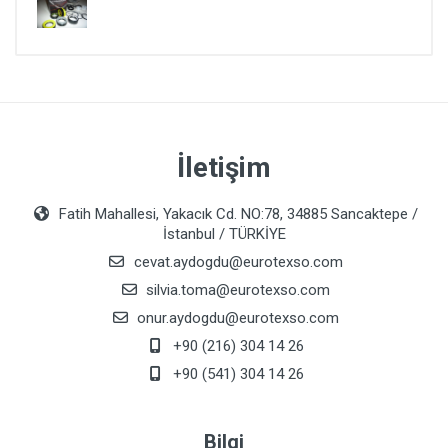
İletişim
Fatih Mahallesi, Yakacık Cd. NO:78, 34885 Sancaktepe /
İstanbul / TÜRKİYE
cevat.aydogdu@eurotexso.com
silvia.toma@eurotexso.com
onur.aydogdu@eurotexso.com
+90 (216) 304 14 26
+90 (541) 304 14 26
Bilgi