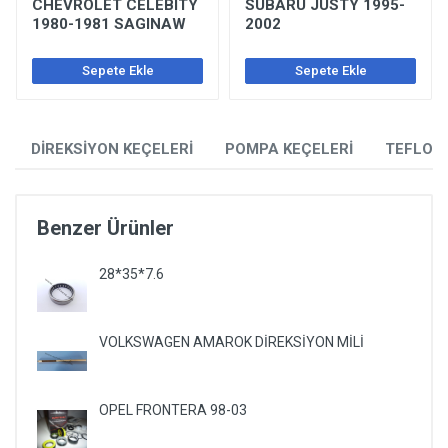
CHEVROLET CELEBITY
SUBARU JUSTY 1995-
1980-1981 SAGINAW
2002
Sepete Ekle
Sepete Ekle
DİREKSİYON KEÇELERİ
POMPA KEÇELERİ
TEFLON
Benzer Ürünler
28*35*7.6
VOLKSWAGEN AMAROK DİREKSİYON MİLİ
OPEL FRONTERA 98-03