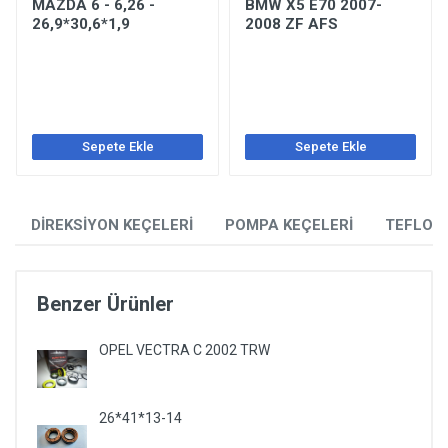
MAZDA 6 - 6,26 -
BMW X5 E70 2007-
26,9*30,6*1,9
2008 ZF AFS
Sepete Ekle
Sepete Ekle
DİREKSİYON KEÇELERİ
POMPA KEÇELERİ
TEFLON
Benzer Ürünler
OPEL VECTRA C 2002 TRW
26*41*13-14