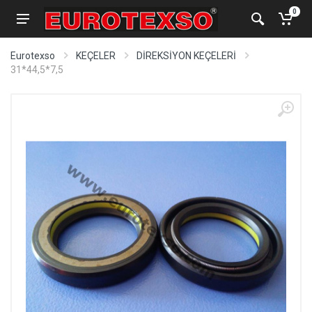
0
Eurotexso
KEÇELER
DİREKSİYON KEÇELERİ
31*44,5*7,5