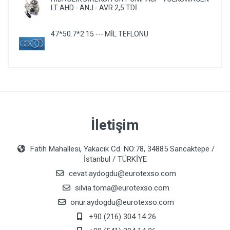
LT AHD - ANJ - AVR 2,5 TDİ
47*50.7*2.15 --- MİL TEFLONU
İletişim
Fatih Mahallesi, Yakacık Cd. NO:78, 34885 Sancaktepe /
İstanbul / TÜRKİYE
cevat.aydogdu@eurotexso.com
silvia.toma@eurotexso.com
onur.aydogdu@eurotexso.com
+90 (216) 304 14 26