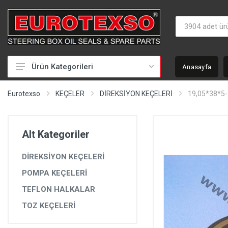
Ürün Kategorileri
Anasayfa
HİDROLİK DİREKSİYON TAMİR TAKIMLARI
Eurotexso
KEÇELER
DİREKSİYON KEÇELERİ
19,05*38*5-
KEÇELER
MİLLER
Alt Kategoriler
BURÇLAR
DİREKSİYON KEÇELERİ
BEYİNLER
POMPA KEÇELERİ
SOMUNLAR VE KAPAKLAR
TEFLON HALKALAR
POMPALAR
TOZ KEÇELERİ
POMPA YEDEK PARÇALARI