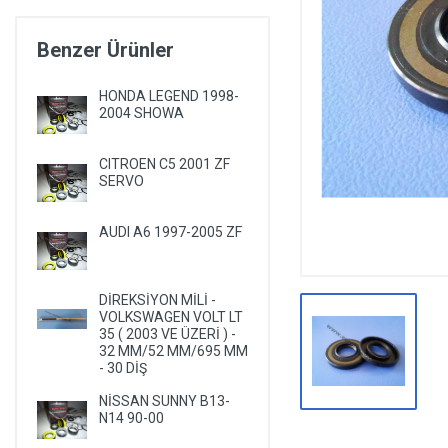
DİĞER YEDEK PARÇALAR
Benzer Ürünler
EPS YEDEK PARÇALARI
RULMANLAR
HONDA LEGEND 1998-
2004 SHOWA
KÖRÜK VE KELEPÇELER
ALETLER VE ANAHTARLAR
CITROEN C5 2001 ZF
SERVO
AĞIR VASITA GRUBU
TEST MAKİNELERİ VE TEST CİHAZLARI
AUDI A6 1997-2005 ZF
DİREKSİYON MİLİ -
VOLKSWAGEN VOLT LT
35 ( 2003 VE ÜZERİ ) -
32 MM/52 MM/695 MM
- 30 DİŞ
NİSSAN SUNNY B13-
N14 90-00