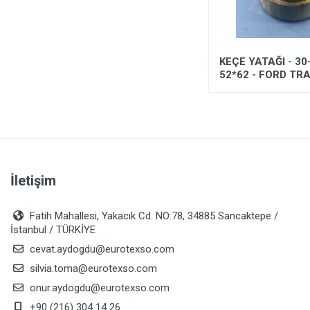
AŞIK - TOYOTA COROLLA
KEÇE YATAĞI - 30
52*62 - FORD TR
İletişim
Fatih Mahallesi, Yakacık Cd. NO:78, 34885 Sancaktepe /
İstanbul / TÜRKİYE
cevat.aydogdu@eurotexso.com
silvia.toma@eurotexso.com
onur.aydogdu@eurotexso.com
+90 (216) 304 14 26