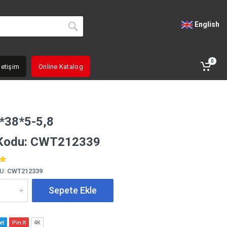
English
0
letişim
Online Katalog
*38*5-5,8
 Kodu: CWT212339
U:
CWT212339
Sepete Ekle
et
Pin It
4K