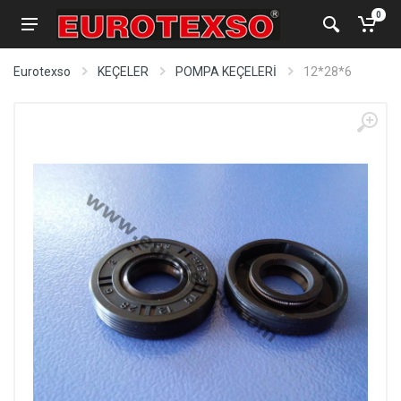
0
Eurotexso
KEÇELER
POMPA KEÇELERİ
12*28*6