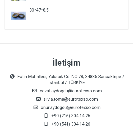
30*47*8,5
İletişim
Fatih Mahallesi, Yakacık Cd. NO:78, 34885 Sancaktepe /
İstanbul / TÜRKİYE
cevat.aydogdu@eurotexso.com
silvia.toma@eurotexso.com
onur.aydogdu@eurotexso.com
+90 (216) 304 14 26
+90 (541) 304 14 26