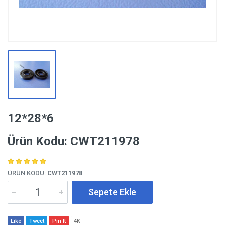
12*28*6
Ürün Kodu: CWT211978
ÜRÜN KODU:
CWT211978
Sepete Ekle
Like
Tweet
Pin It
4K