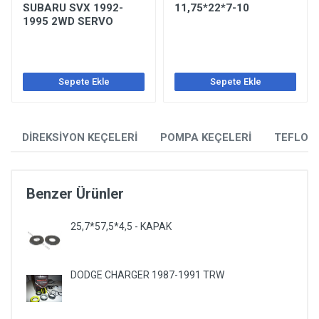
SUBARU SVX 1992-
11,75*22*7-10
1995 2WD SERVO
Sepete Ekle
Sepete Ekle
DİREKSİYON KEÇELERİ
POMPA KEÇELERİ
TEFLON
Benzer Ürünler
25,7*57,5*4,5 - KAPAK
DODGE CHARGER 1987-1991 TRW