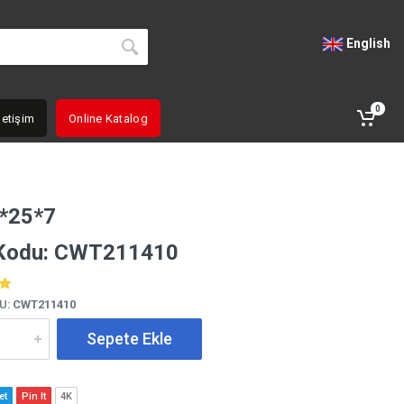
English
0
letişim
Online Katalog
*25*7
 Kodu: CWT211410
U:
CWT211410
Sepete Ekle
et
Pin It
4K