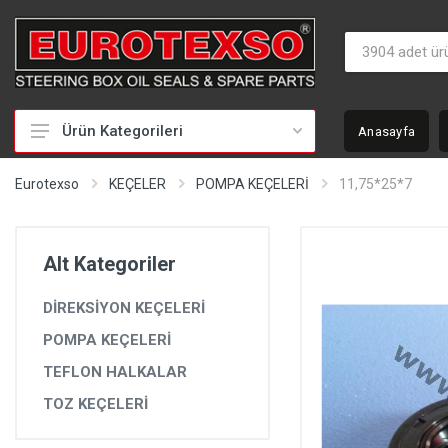
Ürün Kategorileri
Anasayfa
HİDROLİK DİREKSİYON TAMİR TAKIMLARI
Eurotexso
KEÇELER
POMPA KEÇELERİ
11,75*25*7
KEÇELER
MİLLER
Alt Kategoriler
BURÇLAR
DİREKSİYON KEÇELERİ
BEYİNLER
POMPA KEÇELERİ
SOMUNLAR VE KAPAKLAR
TEFLON HALKALAR
POMPALAR
TOZ KEÇELERİ
POMPA YEDEK PARÇALARI