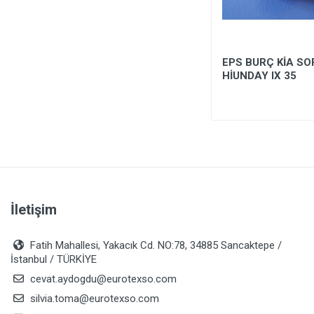
DİREKSİYON MİLİ - RENAULT
EPS BURÇ KİA SO
19 EUROPA (1988-1995) -
HİUNDAY IX 35
SMI 25 MM/36,25 MM/632
MM - 29 DİŞ
İletişim
Fatih Mahallesi, Yakacık Cd. NO:78, 34885 Sancaktepe /
İstanbul / TÜRKİYE
cevat.aydogdu@eurotexso.com
silvia.toma@eurotexso.com