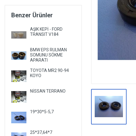
DİĞER YEDEK PARÇALAR
Benzer Ürünler
EPS YEDEK PARÇALARI
RULMANLAR
AŞIK KEPİ - FORD
TRANSIT V184
KÖRÜK VE KELEPÇELER
ALETLER VE ANAHTARLAR
BMW EPS RULMAN
SOMUNU SÖKME
AĞIR VASITA GRUBU
APARATI
TEST MAKİNELERİ VE TEST CİHAZLARI
TOYOTA MR2 90-94
KOYO
NİSSAN TERRANO
19*30*5-5,7
25*37,64*7