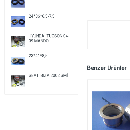
24*36*6,5-7,5
HYUNDAİ TUCSON 04-
09 MANDO
23*41*8,5
Benzer Ürünler
SEAT IBIZA 2002 SMİ