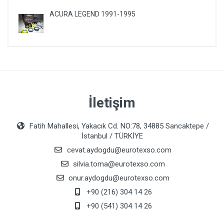
ACURA LEGEND 1991-1995
İletişim
Fatih Mahallesi, Yakacık Cd. NO:78, 34885 Sancaktepe /
İstanbul / TÜRKİYE
cevat.aydogdu@eurotexso.com
silvia.toma@eurotexso.com
onur.aydogdu@eurotexso.com
+90 (216) 304 14 26
+90 (541) 304 14 26