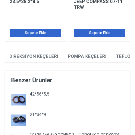
23.5*38.2*8.5
JEEP COMPASS 07-11
TRW
Sepete Ekle
Sepete Ekle
DİREKSİYON KEÇELERİ
POMPA KEÇELERİ
TEFLON
Benzer Ürünler
42*56*5,5
21*34*9