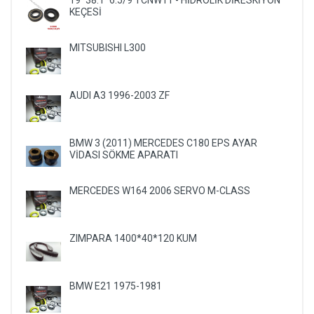
19*38.1*6.5/9 TCNW11 - HİDROLİK DİRESKİYON
KEÇESİ
MITSUBISHI L300
AUDI A3 1996-2003 ZF
BMW 3 (2011) MERCEDES C180 EPS AYAR
VİDASI SÖKME APARATI
MERCEDES W164 2006 SERVO M-CLASS
ZIMPARA 1400*40*120 KUM
BMW E21 1975-1981