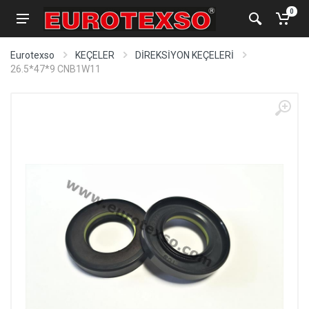
0
Eurotexso
KEÇELER
DİREKSİYON KEÇELERİ
26.5*47*9 CNB1W11