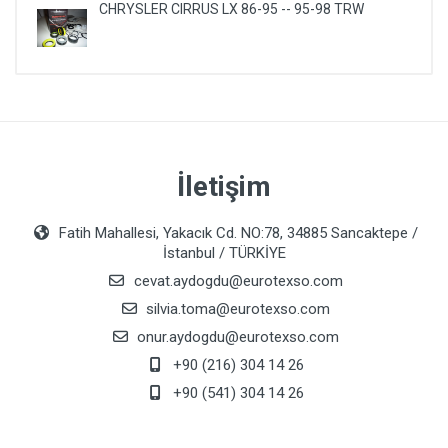
CHRYSLER CIRRUS LX 86-95 -- 95-98 TRW
İletişim
Fatih Mahallesi, Yakacık Cd. NO:78, 34885 Sancaktepe /
İstanbul / TÜRKİYE
cevat.aydogdu@eurotexso.com
silvia.toma@eurotexso.com
onur.aydogdu@eurotexso.com
+90 (216) 304 14 26
+90 (541) 304 14 26