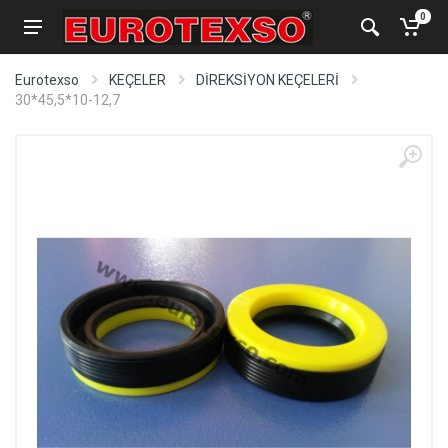
0
Eurotexso
KEÇELER
DİREKSİYON KEÇELERİ
30*45,5*10-12,7