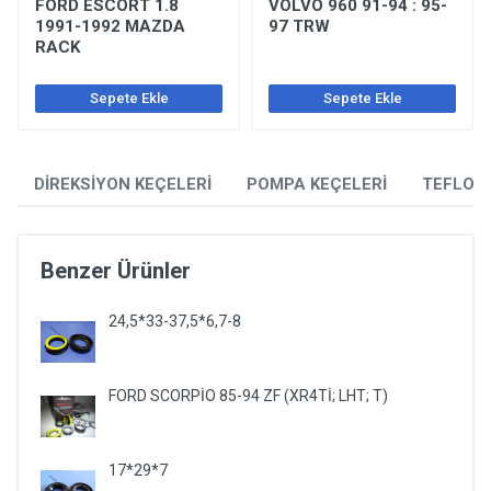
FORD ESCORT 1.8
VOLVO 960 91-94 : 95-
1991-1992 MAZDA
97 TRW
RACK
Sepete Ekle
Sepete Ekle
DİREKSİYON KEÇELERİ
POMPA KEÇELERİ
TEFLON
Benzer Ürünler
24,5*33-37,5*6,7-8
FORD SCORPİO 85-94 ZF (XR4Tİ; LHT; T)
17*29*7