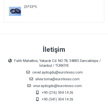
25*33*5
İletişim
Fatih Mahallesi, Yakacık Cd. NO:78, 34885 Sancaktepe /
İstanbul / TÜRKİYE
cevat.aydogdu@eurotexso.com
silvia.toma@eurotexso.com
onur.aydogdu@eurotexso.com
+90 (216) 304 14 26
+90 (541) 304 14 26