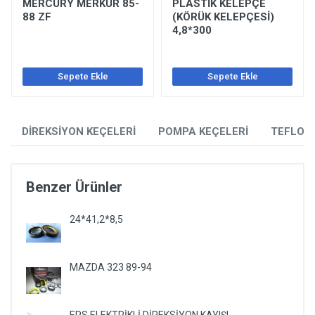
MERCURY MERKUR 85-
PLASTİK KELEPÇE
88 ZF
(KÖRÜK KELEPÇESİ)
4,8*300
Sepete Ekle
Sepete Ekle
DİREKSİYON KEÇELERİ
POMPA KEÇELERİ
TEFLON
Benzer Ürünler
24*41,2*8,5
MAZDA 323 89-94