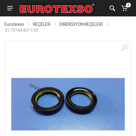
0
Eurotexso
KEÇELER
DİREKSİYON KEÇELERİ
31,75*44,45*7,92